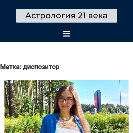
Перейти
к
содержимому
Метка:
диспозитор