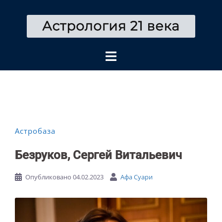
Перейти
к
содержимому
Астробаза
Безруков, Сергей Витальевич
Опубликовано
04.02.2023
Афа Суари