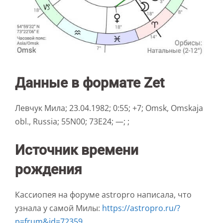
Данные в формате Zet
Левчук Мила; 23.04.1982; 0:55; +7; Omsk, Omskaja
obl., Russia; 55N00; 73E24; —; ;
Источник времени
рождения
Кассиопея на форуме astropro написала, что
узнала у самой Милы:
https://astropro.ru/?
p=frum&id=72359