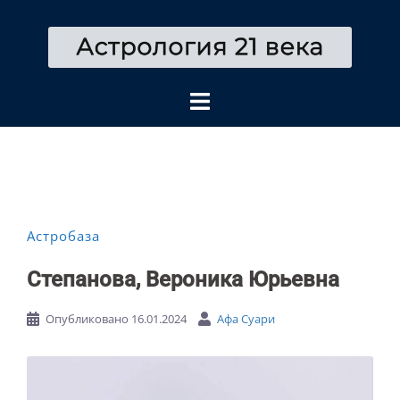
Перейти
к
содержимому
Астробаза
Степанова, Вероника Юрьевна
Опубликовано
16.01.2024
Афа Суари