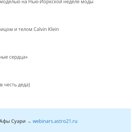
 моделью на Нью-Йоркской неделе моды
цом и телом Calvin Klein
ные сердца»
в честь деда)
т Афы Суари →
webinars.astro21.ru