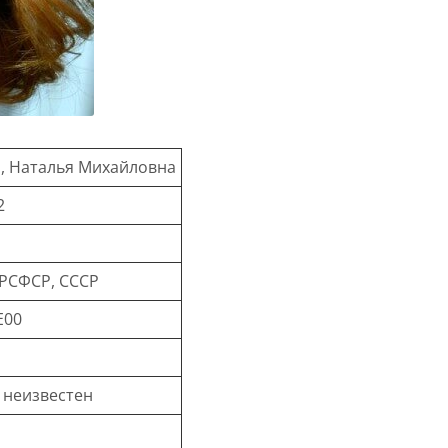
, Наталья Михайловна
2
 РСФСР, СССР
E00
 неизвестен