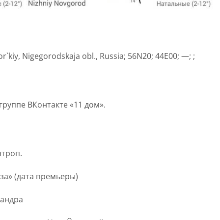
`kiy, Nigegorodskaja obl., Russia; 56N20; 44E00; —; ;
группе ВКонтакте «11 дом».
нтроп.
оза» (дата премьеры)
сандра