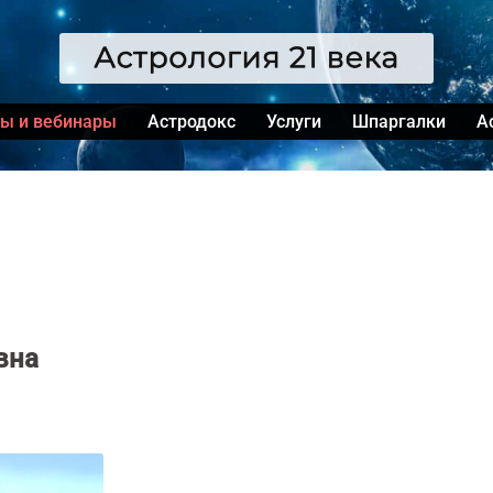
сы и вебинары
Астродокс
Услуги
Шпаргалки
А
вна