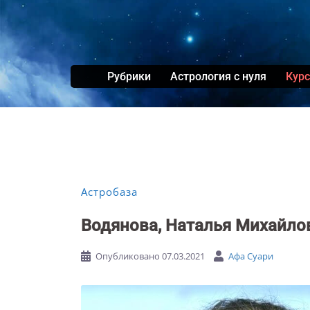
Перейти
к
содержимому
Рубрики
Астрология с нуля
Кур
Астробаза
Водянова, Наталья Михайло
Опубликовано
07.03.2021
Афа Суари