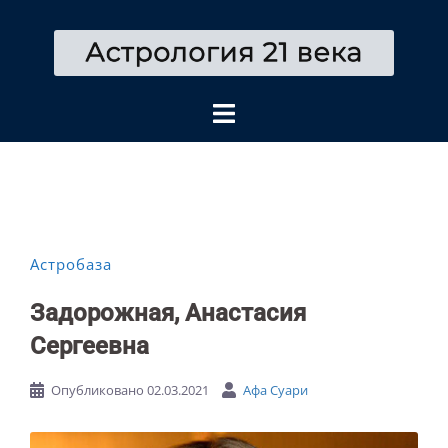
Перейти
к
содержимому
Астробаза
Задорожная, Анастасия
Сергеевна
Опубликовано
02.03.2021
Афа Суари