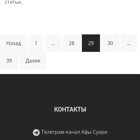
статьи.
Навигация
Назад
1
…
28
29
30
…
по
39
Далее
записям
КОНТАКТЫ
Телеграм-канал Афы Суари