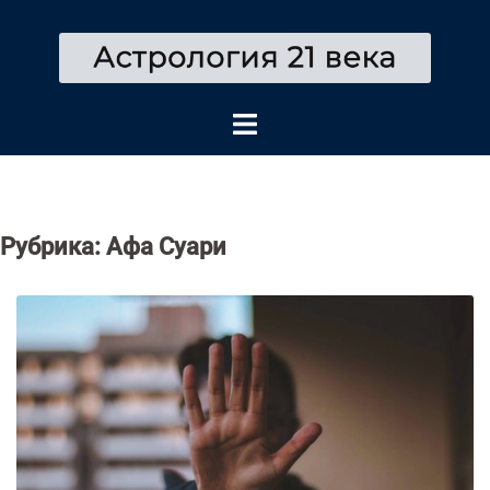
Перейти
к
содержимому
Рубрика:
Афа Суари