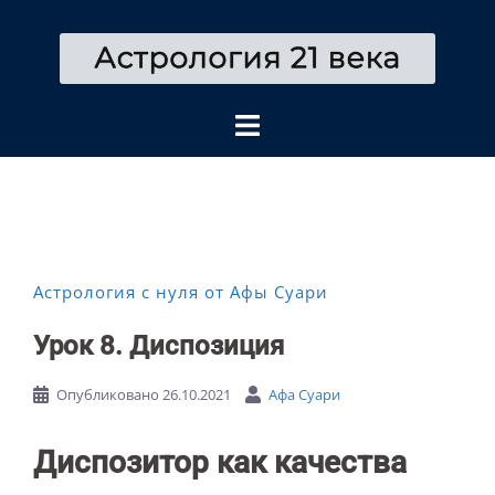
Перейти
к
содержимому
Астрология с нуля от Афы Суари
Урок 8. Диспозиция
Опубликовано
26.10.2021
Афа Суари
Диспозитор как качества