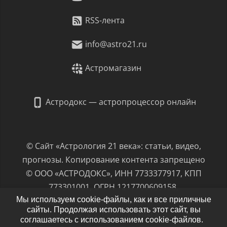
RSS-лента
info@astro21.ru
Астромагазин
Астродокс — астропроцессор онлайн
© Сайт «Астрология 21 века»: статьи, видео,
прогнозы. Копирование контента запрещено
© ООО «АСТРОДОКС», ИНН 7733377917, КПП
773301001, ОГРН 1217700609158,
юрид. адрес: 125466, г.Москва, ул.Родионовская,
Мы используем cookie-файлы, как и все приличные
сайты. Продолжая использовать этот сайт, вы
д.12, к.1, пом.1/Ц, ком.8
соглашаетесь с использованием cookie-файлов.