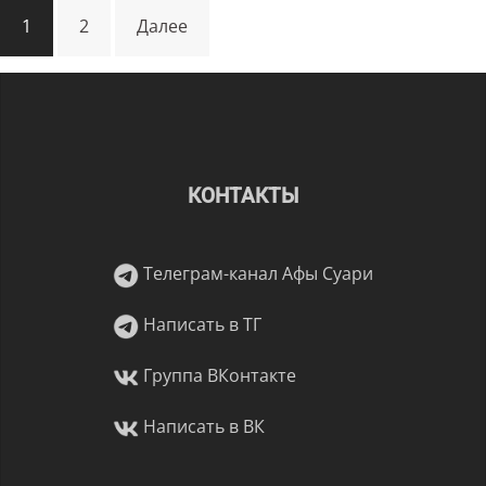
Навигация
1
2
Далее
по
записям
КОНТАКТЫ
Телеграм-канал Афы Суари
Написать в ТГ
Группа ВКонтакте
Написать в ВК