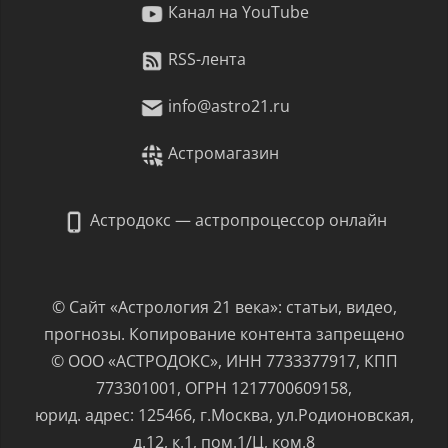
Канал на YouTube
RSS-лента
info@astro21.ru
Астромагазин
Астродокс — астропроцессор онлайн
© Сайт «Астрология 21 века»: статьи, видео,
прогнозы. Копирование контента запрещено
© ООО «АСТРОДОКС», ИНН 7733377917, КПП
773301001, ОГРН 1217700609158,
юрид. адрес: 125466, г.Москва, ул.Родионовская,
д.12, к.1, пом.1/Ц, ком.8