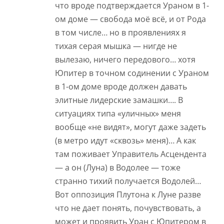
что вроде подтверждается Ураном в 1-
ом доме — свобода моё всё, и от Рода
в том числе… но в проявлениях я
тихая серая мышка — нигде не
вылезаю, ничего передового… хотя
Юпитер в точном содинении с Ураном
в 1-ом доме вроде должен давать
элитные лидерские замашки…. В
ситуациях типа «уличных» меня
вообще «не видят», могут даже задеть
(в метро идут «сквозь» меня)… А как
там поживает Управитель Асцендента
— а он (Луна) в Водолее — тоже
странно тихий получается Водолей…
Вот оппозиция Плутона к Луне разве
что не дает понять, почувствовать, а
может и проявить Уран с Юпитером в