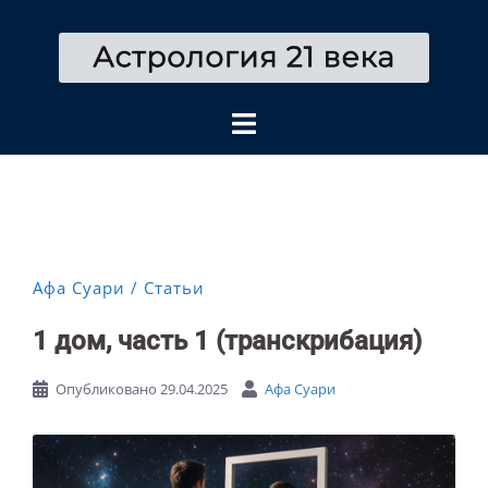
Перейти
к
содержимому
Афа Суари
Статьи
1 дом, часть 1 (транскрибация)
Опубликовано
29.04.2025
Афа Суари