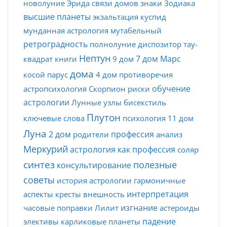
новолуние
Эрида
связи домов
знаки Зодиака
высшие планеты
экзальтация
куспид
мунданная астрология
мутабельный
ретроградность
полнолуние
диспозитор
тау-
Нептун
7 дом
Марс
квадрат
книги
9 дом
дома
косой парус
4 дом
противоречия
обучение
астропсихология
Скорпион
риски
астрологии
Лунные узлы
бисекстиль
Плутон
ключевые слова
психология
11 дом
Луна
2 дом
профессия
родители
анализ
Меркурий
астрология как профессия
соляр
синтез
полезные
консультирование
советы
история астрологии
гармоничные
интерпретация
аспекты
кресты
внешность
изгнание
часовые поправки
Лилит
астероиды
падение
элективы
карликовые планеты