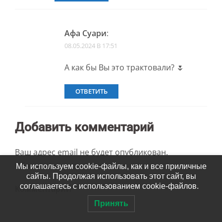
Афа Суари
:
08.05.2024 В 17:51
А как бы Вы это трактовали? 🌷
ОТВЕТИТЬ
Добавить комментарий
Ваш адрес email не будет опубликован.
Обязательные поля помечены
*
Мы используем cookie-файлы, как и все приличные
сайты. Продолжая использовать этот сайт, вы
соглашаетесь с использованием cookie-файлов.
Комментарий
*
Принять