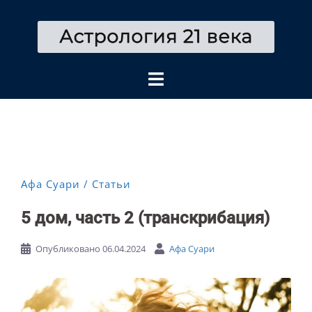
Перейти
к
содержимому
Афа Суари
Статьи
5 дом, часть 2 (транскрибация)
Опубликовано
06.04.2024
Афа Суари