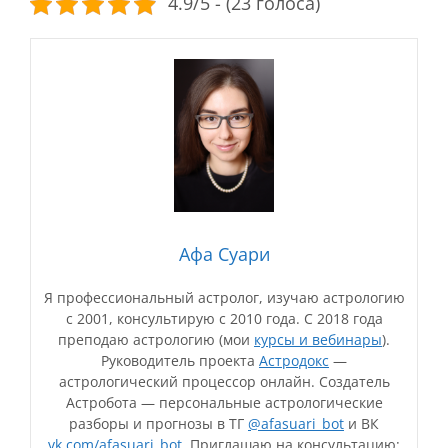
4.9/5 - (23 голоса)
Афа Суари
Я профессиональный астролог, изучаю астрологию
с 2001, консультирую с 2010 года. С 2018 года
преподаю астрологию (мои
курсы и вебинары
).
Руководитель проекта
Астродокс
—
астрологический процессор онлайн. Создатель
Астробота — персональные астрологические
разборы и прогнозы в ТГ
@afasuari_bot
и ВК
vk.com/afasuari_bot
. Приглашаю на консультацию: