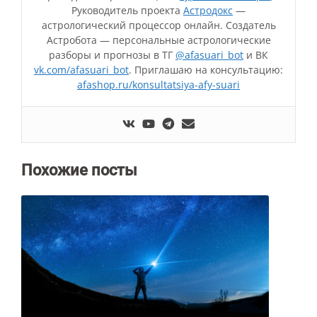
Руководитель проекта
Астродокс
—
астрологический процессор онлайн. Создатель
Астробота — персональные астрологические
разборы и прогнозы в ТГ
@afasuari_bot
и ВК
vk.com/afasuari_bot
. Приглашаю на консультацию:
afashop.ru/konsultatsiya-afy-suari
Похожие посты