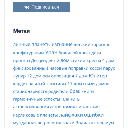
Подписаться
Метки
личные планеты
изгнание
детский гороскоп
Уран
конфигурации
большой крест
дети
2 дом
прогноз
Десцендент
стихии
кресты
4 дом
фиксированный
часовые поправки
косой парус
7 дом
Юпитер
лунар
12 дом
оси
оппозиция
кардинальный
элективы
11 дом
связи домов
брак
стационарность
родители
книги
планеты
гармоничные аспекты
синастрия
астропсихология
астрономия
лайфхаки
ошибки
карликовые планеты
мунданная астрология
знаки Зодиака
стеллиум