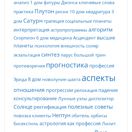
анализ
1 дом
фигуры Джонса
ключевые слова
Плутон
практика
риски
10 дом
квадратура
3
Сатурн
дом
трапеция
социальные планеты
алгоритм
интерпретация
астропрограммы
высшие
Скорпион
6 дом
медицина
Асцендент
планеты
психология
внешность
соляр
синтез
экзальтация
парус
большой трин
прогностика
профессия
противоречия
аспекты
8 дом
Эрида
новолуние
шахта
отношения
прогрессии
падение
релокация
консультирование
Лунные узлы
диспозитор
Солнце
полезные советы
ректификация
Нептун
повозка
клиенты
обитель
орбисы
астрология как профессия
бисекстиль
Лилит