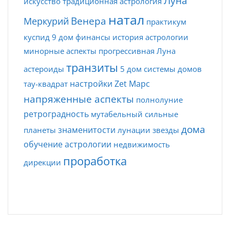
Луна
искусство
традиционная астрология
натал
Венера
Меркурий
практикум
куспид
9 дом
финансы
история астрологии
минорные аспекты
прогрессивная Луна
транзиты
астероиды
5 дом
системы домов
настройки Zet
Марс
тау-квадрат
напряженные аспекты
полнолуние
ретроградность
мутабельный
сильные
дома
знаменитости
планеты
лунации
звезды
обучение астрологии
недвижимость
проработка
дирекции