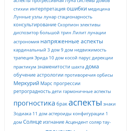
аспекты
прогрессивная Луна
системы домов
ошибки
интерпретация
стихии
медицина
Лунные узлы
лунар
стационарность
консультирование
Скорпион
элективы
диспозитор
большой трин
Лилит
лунации
напряженные аспекты
астрономия
кардинальный
3 дом
9 дом
недвижимость
трапеция
Эрида
10 дом
косой парус
дирекции
дома
знаменитости
практикум
шахта
обучение астрологии
противоречия
орбисы
Меркурий
Марс
прогрессии
ретроградность
дети
гармоничные аспекты
аспекты
прогностика
брак
знаки
Зодиака
11 дом
астероиды
конфигурации
1
Солнце
изгнание
дом
Асцендент
соляр
тау-