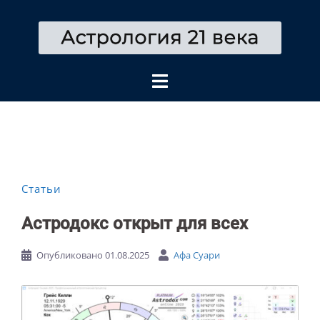
Перейти
к
содержимому
Статьи
Астродокс открыт для всех
Опубликовано
01.08.2025
Афа Суари