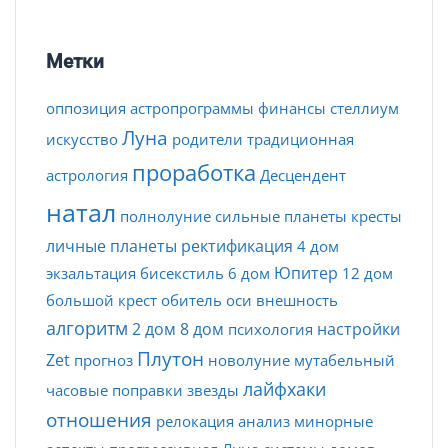
Метки
оппозиция
астропрограммы
финансы
стеллиум
Луна
искусство
родители
традиционная
проработка
астрология
Десцендент
натал
полнолуние
сильные планеты
кресты
личные планеты
ректификация
4 дом
Юпитер
экзальтация
бисекстиль
6 дом
12 дом
большой крест
обитель
оси
внешность
алгоритм
2 дом
8 дом
настройки
психология
Плутон
Zet
прогноз
новолуние
мутабельный
лайфхаки
часовые поправки
звезды
отношения
релокация
анализ
минорные