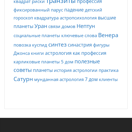
транзиты
профессия
квадрат
риски
падение
фиксированный
парус
детский
высшие
гороскоп
квадратура
астропсихология
Уран
Нептун
планеты
связи домов
Венера
социальные планеты
ключевые слова
синтез
синастрия
повозка
куспид
фигуры
астрология как профессия
Джонса
книги
полезные
карликовые планеты
5 дом
советы
планеты
история астрологии
практика
Сатурн
7 дом
мунданная астрология
клиенты