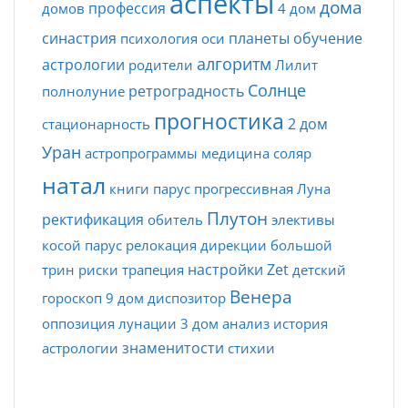
аспекты
дома
профессия
домов
4 дом
синастрия
планеты
обучение
психология
оси
алгоритм
астрологии
родители
Лилит
Солнце
ретроградность
полнолуние
прогностика
2 дом
стационарность
Уран
астропрограммы
медицина
соляр
натал
книги
парус
прогрессивная Луна
Плутон
ректификация
обитель
элективы
косой парус
релокация
дирекции
большой
настройки Zet
трин
риски
трапеция
детский
Венера
гороскоп
9 дом
диспозитор
оппозиция
лунации
3 дом
анализ
история
знаменитости
астрологии
стихии