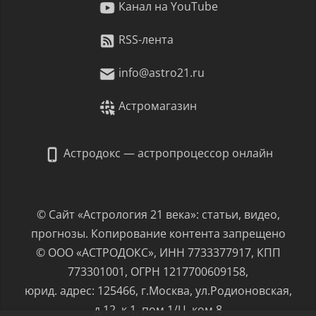
Канал на YouTube
RSS-лента
info@astro21.ru
Астромагазин
Астродокс — астропроцессор онлайн
© Сайт «Астрология 21 века»: статьи, видео,
прогнозы. Копирование контента запрещено
© ООО «АСТРОДОКС», ИНН 7733377917, КПП
773301001, ОГРН 1217700609158,
юрид. адрес: 125466, г.Москва, ул.Родионовская,
д.12, к.1, пом.1/Ц, ком.8