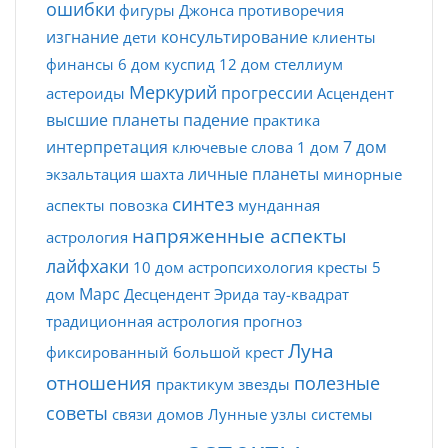
ошибки
фигуры Джонса
противоречия
изгнание
консультирование
дети
клиенты
финансы
6 дом
куспид
12 дом
стеллиум
Меркурий
прогрессии
астероиды
Асцендент
высшие планеты
падение
практика
интерпретация
7 дом
ключевые слова
1 дом
личные планеты
экзальтация
шахта
минорные
синтез
аспекты
повозка
мунданная
напряженные аспекты
астрология
лайфхаки
10 дом
астропсихология
кресты
5
Марс
дом
Десцендент
Эрида
тау-квадрат
традиционная астрология
прогноз
Луна
фиксированный
большой крест
отношения
полезные
практикум
звезды
советы
связи домов
Лунные узлы
системы