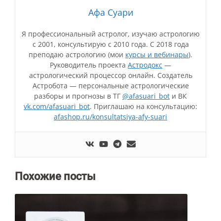
Афа Суари
Я профессиональный астролог, изучаю астрологию
с 2001, консультирую с 2010 года. С 2018 года
преподаю астрологию (мои
курсы и вебинары
).
Руководитель проекта
Астродокс
—
астрологический процессор онлайн. Создатель
Астробота — персональные астрологические
разборы и прогнозы в ТГ
@afasuari_bot
и ВК
vk.com/afasuari_bot
. Приглашаю на консультацию:
afashop.ru/konsultatsiya-afy-suari
Похожие посты