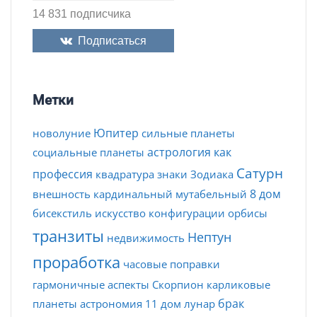
14 831 подписчика
Подписаться
Метки
Юпитер
новолуние
сильные планеты
астрология как
социальные планеты
Сатурн
профессия
квадратура
знаки Зодиака
8 дом
внешность
кардинальный
мутабельный
бисекстиль
искусство
конфигурации
орбисы
транзиты
Нептун
недвижимость
проработка
часовые поправки
гармоничные аспекты
Скорпион
карликовые
брак
планеты
астрономия
11 дом
лунар