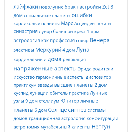
лайфхаки
брак
настройки Zet
8
новолуние
ошибки
дом
социальные планеты
Марс
карликовые планеты
Асцендент
книги
синастрия
лунар
большой крест
1 дом
Венера
астрология как профессия
соляр
Луна
Меркурий
элективы
4 дом
дома
кардинальный
релокация
напряженные аспекты
Эрида
родители
искусство
гармоничные аспекты
диспозитор
высшие планеты
2 дом
практикум
звезды
куспид
лунации
обитель
практика
Лунные
Юпитер
личные
узлы
9 дом
стеллиум
синтез
Солнце
планеты
6 дом
системы
домов
традиционная астрология
конфигурации
Нептун
астрономия
мутабельный
клиенты