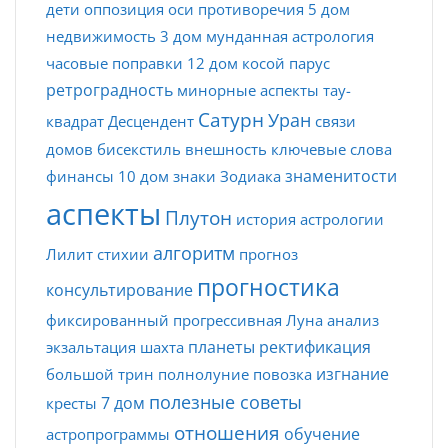
дети
оппозиция
оси
противоречия
5 дом
недвижимость
3 дом
мунданная астрология
часовые поправки
12 дом
косой парус
ретроградность
минорные аспекты
тау-
Сатурн
Уран
квадрат
Десцендент
связи
домов
бисекстиль
внешность
ключевые слова
знаменитости
финансы
10 дом
знаки Зодиака
аспекты
Плутон
история астрологии
алгоритм
Лилит
стихии
прогноз
прогностика
консультирование
фиксированный
прогрессивная Луна
анализ
планеты
ректификация
экзальтация
шахта
изгнание
большой трин
полнолуние
повозка
полезные советы
7 дом
кресты
отношения
обучение
астропрограммы