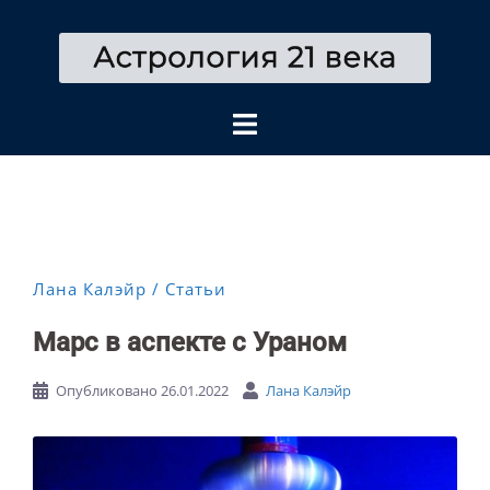
Перейти
к
содержимому
Лана Калэйр
Статьи
Марс в аспекте с Ураном
Опубликовано
26.01.2022
Лана Калэйр