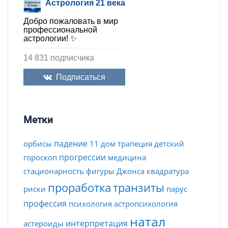
Астрология 21 века
Добро пожаловать в мир
профессиональной
астрологии! ✨
14 831 подписчика
Подписаться
Метки
падение
орбисы
11 дом
трапеция
детский
прогрессии
гороскоп
медицина
стационарность
фигуры Джонса
квадратура
проработка
транзиты
риски
парус
профессия
психология
астропсихология
натал
интерпретация
астероиды