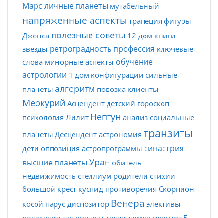
Марс
личные планеты
мутабельный
напряженные аспекты
трапеция
фигуры
полезные советы
Джонса
12 дом
книги
ретроградность
профессия
звезды
ключевые
обучение
слова
минорные аспекты
астрологии
1 дом
конфигурации
сильные
алгоритм
планеты
повозка
клиенты
Меркурий
Асцендент
детский гороскоп
Нептун
психология
Лилит
анализ
социальные
транзиты
планеты
Десцендент
астрономия
синастрия
дети
оппозиция
астропрограммы
Уран
высшие планеты
обитель
недвижимость
стеллиум
родители
стихии
большой крест
куспид
противоречия
Скорпион
Венера
косой парус
диспозитор
элективы
релокация
тау-квадрат
связи домов
прогноз
5