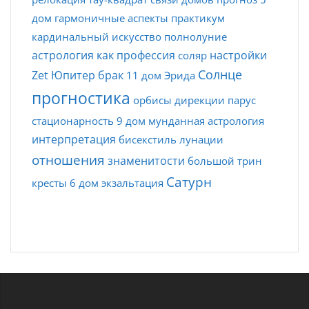
дом
гармоничные аспекты
практикум
кардинальный
искусство
полнолуние
астрология как профессия
настройки
соляр
Солнце
Zet
Юпитер
брак
11 дом
Эрида
прогностика
орбисы
дирекции
парус
стационарность
9 дом
мунданная астрология
интерпретация
бисекстиль
лунации
отношения
знаменитости
большой трин
Сатурн
кресты
6 дом
экзальтация