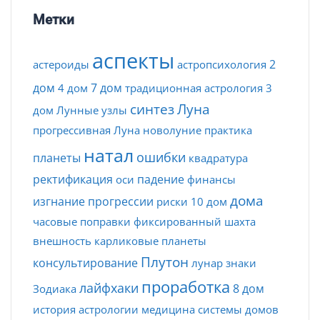
Метки
аспекты
2
астероиды
астропсихология
дом
7 дом
4 дом
традиционная астрология
3
синтез
Луна
дом
Лунные узлы
прогрессивная Луна
новолуние
практика
натал
ошибки
планеты
квадратура
ректификация
падение
оси
финансы
дома
изгнание
прогрессии
риски
10 дом
часовые поправки
фиксированный
шахта
внешность
карликовые планеты
Плутон
консультирование
лунар
знаки
проработка
лайфхаки
8 дом
Зодиака
история астрологии
медицина
системы домов