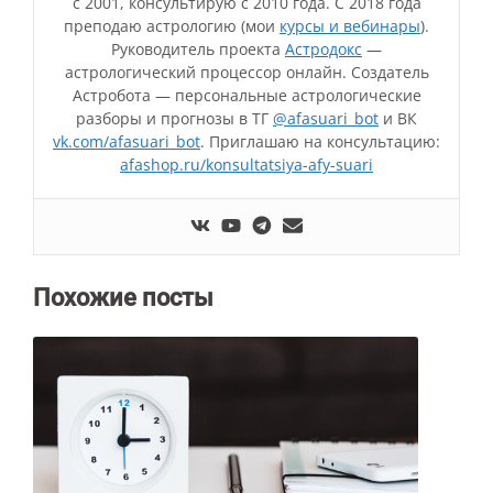
с 2001, консультирую с 2010 года. С 2018 года
преподаю астрологию (мои
курсы и вебинары
).
Руководитель проекта
Астродокс
—
астрологический процессор онлайн. Создатель
Астробота — персональные астрологические
разборы и прогнозы в ТГ
@afasuari_bot
и ВК
vk.com/afasuari_bot
. Приглашаю на консультацию:
afashop.ru/konsultatsiya-afy-suari
Похожие посты