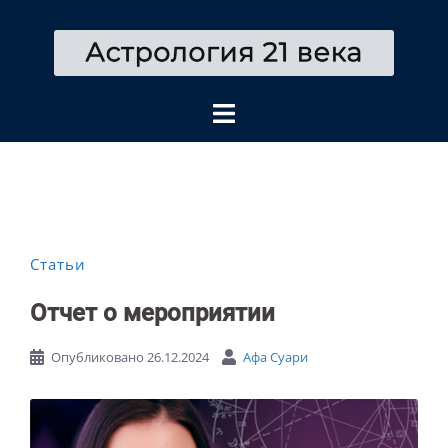
Перейти
к
содержимому
Статьи
Отчет о мероприятии
Опубликовано
26.12.2024
Афа Суари