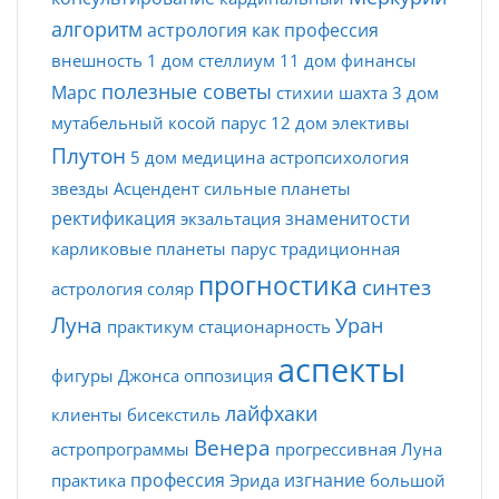
алгоритм
астрология как профессия
внешность
1 дом
стеллиум
11 дом
финансы
полезные советы
Марс
стихии
шахта
3 дом
мутабельный
косой парус
12 дом
элективы
Плутон
5 дом
медицина
астропсихология
звезды
Асцендент
сильные планеты
ректификация
знаменитости
экзальтация
карликовые планеты
парус
традиционная
прогностика
синтез
астрология
соляр
Луна
Уран
практикум
стационарность
аспекты
фигуры Джонса
оппозиция
лайфхаки
клиенты
бисекстиль
Венера
астропрограммы
прогрессивная Луна
профессия
изгнание
практика
Эрида
большой