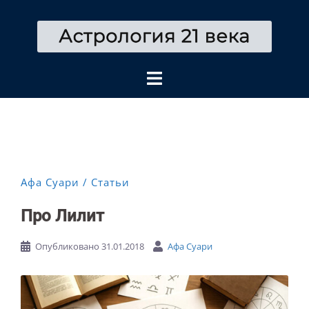
Перейти
к
содержимому
Афа Суари
Статьи
Про Лилит
Опубликовано
31.01.2018
Афа Суари