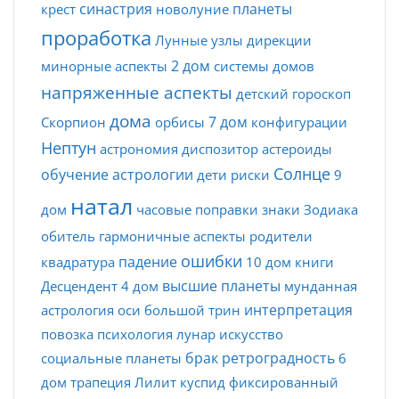
синастрия
планеты
крест
новолуние
проработка
Лунные узлы
дирекции
2 дом
минорные аспекты
системы домов
напряженные аспекты
детский гороскоп
дома
7 дом
Скорпион
орбисы
конфигурации
Нептун
астрономия
диспозитор
астероиды
Солнце
обучение астрологии
дети
риски
9
натал
дом
часовые поправки
знаки Зодиака
обитель
гармоничные аспекты
родители
ошибки
падение
квадратура
10 дом
книги
высшие планеты
Десцендент
4 дом
мунданная
интерпретация
астрология
оси
большой трин
повозка
психология
лунар
искусство
брак
ретроградность
социальные планеты
6
дом
трапеция
Лилит
куспид
фиксированный