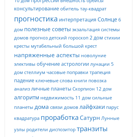
прогрессии
10 дом
внешность
орбисы
консультирование
обитель
тау-квадрат
прогностика
Солнце
интерпретация
6
полезные советы
дом
экзальтация
системы
2 дом
домов
прогноз
детский гороскоп
стихии
кресты
мутабельный
большой крест
напряженные аспекты
новолуние
обучение астрологии
элективы
лунации
5
дом
стеллиум
часовые поправки
трапеция
падение
ключевые слова
книги
повозка
личные планеты
анализ
Скорпион
12 дом
алгоритм
недвижимость
11 дом
сильные
дома
лайфхаки
планеты
связи домов
парус
проработка
Сатурн
квадратура
Лунные
транзиты
узлы
родители
диспозитор