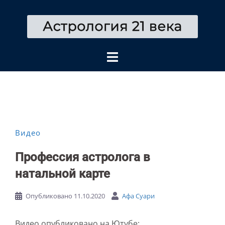
Перейти
к
содержимому
Видео
Профессия астролога в
натальной карте
Опубликовано
11.10.2020
Афа Суари
Видео опубликовано на Ютубе: