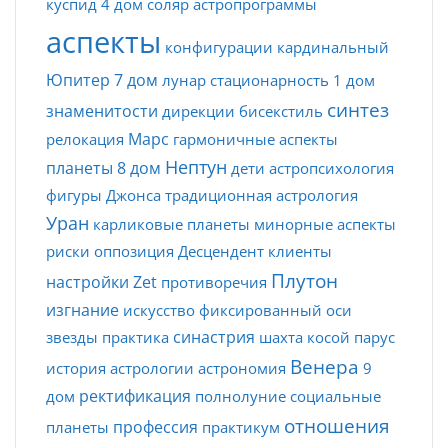
куспид
4 дом
соляр
астропрограммы
аспекты
конфигурации
кардинальный
Юпитер
7 дом
лунар
стационарность
1 дом
синтез
знаменитости
дирекции
бисекстиль
Марс
релокация
гармоничные аспекты
Нептун
планеты
8 дом
дети
астропсихология
фигуры Джонса
традиционная астрология
Уран
карликовые планеты
минорные аспекты
риски
оппозиция
Десцендент
клиенты
Плутон
настройки Zet
противоречия
изгнание
искусство
фиксированный
оси
синастрия
звезды
практика
шахта
косой парус
Венера
история астрологии
астрономия
9
ректификация
дом
полнолуние
социальные
отношения
профессия
планеты
практикум