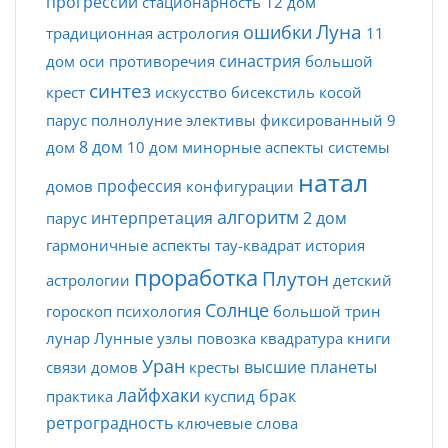
прогрессии
стационарность
12 дом
Луна
ошибки
традиционная астрология
11
синастрия
дом
оси
противоречия
большой
синтез
крест
искусство
бисекстиль
косой
парус
полнолуние
элективы
фиксированный
9
8 дом
дом
10 дом
минорные аспекты
системы
натал
профессия
домов
конфигурации
алгоритм
интерпретация
2 дом
парус
гармоничные аспекты
тау-квадрат
история
проработка
Плутон
астрологии
детский
Солнце
гороскоп
психология
большой трин
лунар
Лунные узлы
повозка
квадратура
книги
Уран
высшие планеты
связи домов
кресты
лайфхаки
брак
практика
куспид
ретроградность
ключевые слова