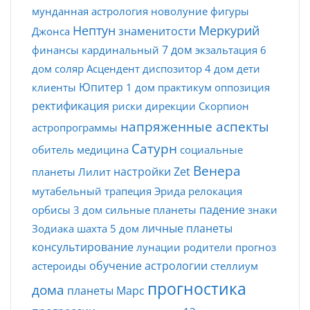
мунданная астрология
новолуние
фигуры
Нептун
Меркурий
знаменитости
Джонса
7 дом
финансы
кардинальный
экзальтация
6
дом
соляр
Асцендент
диспозитор
4 дом
дети
Юпитер
клиенты
1 дом
практикум
оппозиция
ректификация
риски
дирекции
Скорпион
напряженные аспекты
астропрограммы
Сатурн
обитель
медицина
социальные
Венера
настройки Zet
планеты
Лилит
мутабельный
трапеция
Эрида
релокация
падение
орбисы
3 дом
сильные планеты
знаки
личные планеты
Зодиака
шахта
5 дом
консультирование
лунации
родители
прогноз
обучение астрологии
астероиды
стеллиум
прогностика
дома
планеты
Марс