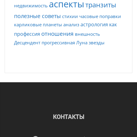
аспекты
транзиты
недвижимость
полезные советы
стихии
часовые поправки
астрология как
карликовые планеты
анализ
отношения
профессия
внешность
Десцендент
прогрессивная Луна
звезды
КОНТАКТЫ