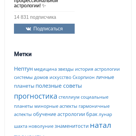
профессиональной
астрологии! ✨
14 831 подписчика
Подписаться
Метки
Нептун
медицина
звезды
история астрологии
личные
системы домов
искусство
Скорпион
полезные советы
планеты
прогностика
стеллиум
социальные
планеты
минорные аспекты
гармоничные
обучение астрологии
брак
аспекты
лунар
натал
знаменитости
шахта
новолуние