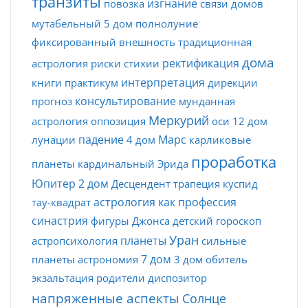
транзиты
изгнание
повозка
связи домов
мутабельный
5 дом
полнолуние
фиксированный
внешность
традиционная
дома
ректификация
астрология
риски
стихии
интерпретация
книги
практикум
дирекции
консультирование
прогноз
мунданная
Меркурий
астрология
оппозиция
оси
12 дом
падение
Марс
лунации
4 дом
карликовые
проработка
планеты
кардинальный
Эрида
Юпитер
2 дом
Десцендент
трапеция
куспид
астрология как профессия
тау-квадрат
синастрия
фигуры Джонса
детский гороскоп
Уран
планеты
астропсихология
сильные
7 дом
планеты
астрономия
3 дом
обитель
экзальтация
родители
диспозитор
напряженные аспекты
Солнце