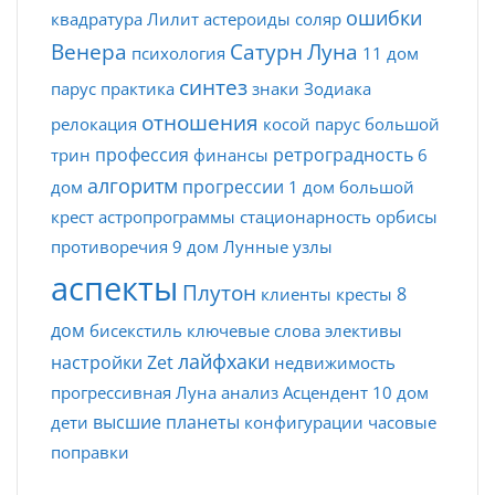
ошибки
квадратура
Лилит
астероиды
соляр
Венера
Сатурн
Луна
психология
11 дом
синтез
парус
практика
знаки Зодиака
отношения
релокация
косой парус
большой
профессия
ретроградность
трин
финансы
6
алгоритм
прогрессии
дом
1 дом
большой
крест
астропрограммы
стационарность
орбисы
противоречия
9 дом
Лунные узлы
аспекты
Плутон
8
клиенты
кресты
дом
бисекстиль
ключевые слова
элективы
лайфхаки
настройки Zet
недвижимость
прогрессивная Луна
анализ
Асцендент
10 дом
высшие планеты
дети
конфигурации
часовые
поправки