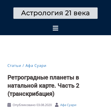
Перейти
к
содержимому
Статьи
Афа Суари
Ретроградные планеты в
натальной карте. Часть 2
(транскрибация)
Опубликовано
03.08.2020
Афа Суари