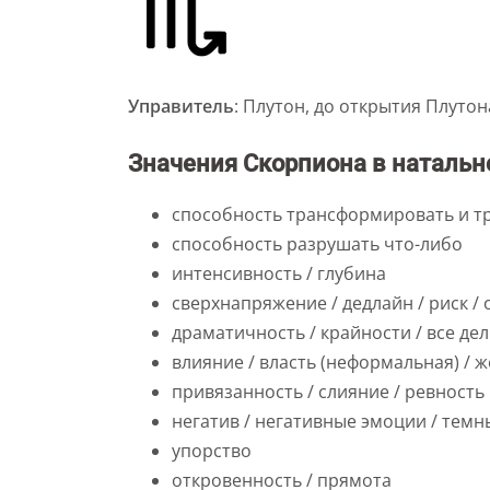
Управитель
: Плутон, до открытия Плуто
Значения Скорпиона в натальн
способность трансформировать и 
способность разрушать что-либо
интенсивность / глубина
сверхнапряжение / дедлайн / риск /
драматичность / крайности / все де
влияние / власть (неформальная) / 
привязанность / слияние / ревность
негатив / негативные эмоции / тем
упорство
откровенность / прямота