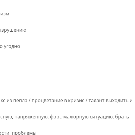
тизм
оразрушению
о угодно
с из пепла / процветание в кризис / талант выходить и
исную, напряженную, форс-мажорную ситуацию, брать
мости, проблемы