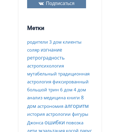
Подписаться
Метки
родители
3 дом
клиенты
изгнание
соляр
ретроградность
астропсихология
мутабельный
традиционная
астрология
фиксированный
большой трин
6 дом
4 дом
8
анализ
медицина
книги
алгоритм
дом
астрономия
история астрологии
фигуры
ошибки
Джонса
повозка
дети
экзальтация
косой парус