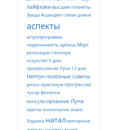
лайфхаки
высшие планеты
Эрида
Асцендент
связи домов
аспекты
астропрограммы
Марс
недвижимость
орбисы
релокация
стеллиум
искусство
5 дом
прогрессивная Луна
12 дом
Нептун
полезные советы
прогрессии
риски
практикум
лунар
финансы
Луна
консультирование
кресты
полнолуние
знаки
натал
Зодиака
минорные
аспекты
системы домов