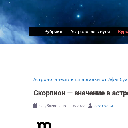
Перейти
к
содержимому
Рубрики
Астрология с нуля
Кур
Астрологические шпаргалки от Афы Су
Скорпион — значение в астр
Опубликовано
11.06.2022
Афа Суари