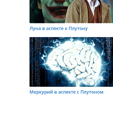
Луна в аспекте к Плутону
Меркурий в аспекте с Плутоном