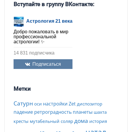
Вступайте в группу ВКонтакте:
Астрология 21 века
Добро пожаловать в мир
профессиональной
астрологии! ✨
14 831 подписчика
Подписаться
Метки
Сатурн
настройки Zet
оси
диспозитор
падение
ретроградность
планеты
шахта
дома
кресты
мутабельный
соляр
история
натал