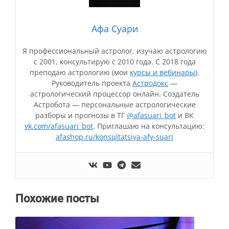
Афа Суари
Я профессиональный астролог, изучаю астрологию
с 2001, консультирую с 2010 года. С 2018 года
преподаю астрологию (мои
курсы и вебинары
).
Руководитель проекта
Астродокс
—
астрологический процессор онлайн. Создатель
Астробота — персональные астрологические
разборы и прогнозы в ТГ
@afasuari_bot
и ВК
vk.com/afasuari_bot
. Приглашаю на консультацию:
afashop.ru/konsultatsiya-afy-suari
Похожие посты