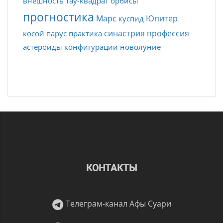
внешность
тау-квадрат
орбисы
прогностика
Марс
Юпитер
куспид
синастрия
профессия
косой парус
практика
астероиды
конфигурации
новолуние
КОНТАКТЫ
Телеграм-канал Афы Суари