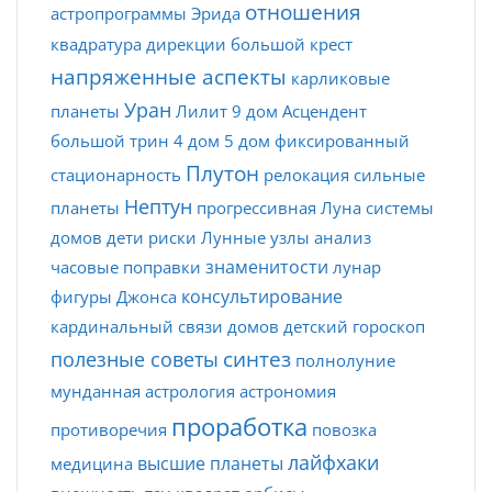
отношения
астропрограммы
Эрида
квадратура
дирекции
большой крест
напряженные аспекты
карликовые
Уран
планеты
Лилит
9 дом
Асцендент
большой трин
4 дом
5 дом
фиксированный
Плутон
стационарность
релокация
сильные
Нептун
планеты
прогрессивная Луна
системы
домов
дети
риски
Лунные узлы
анализ
знаменитости
часовые поправки
лунар
консультирование
фигуры Джонса
кардинальный
связи домов
детский гороскоп
синтез
полезные советы
полнолуние
мунданная астрология
астрономия
проработка
противоречия
повозка
лайфхаки
высшие планеты
медицина