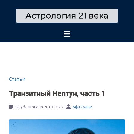
Перейти
к
содержимому
Статьи
Транзитный Нептун, часть 1
Опубликовано
20.01.2023
Афа Суари