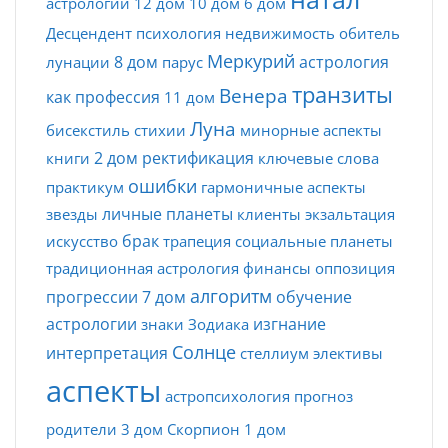
астрологии
12 дом
10 дом
6 дом
Десцендент
психология
недвижимость
обитель
Меркурий
8 дом
астрология
лунации
парус
транзиты
Венера
как профессия
11 дом
Луна
бисекстиль
стихии
минорные аспекты
2 дом
ректификация
книги
ключевые слова
ошибки
практикум
гармоничные аспекты
личные планеты
звезды
клиенты
экзальтация
брак
искусство
трапеция
социальные планеты
традиционная астрология
финансы
оппозиция
алгоритм
прогрессии
7 дом
обучение
астрологии
изгнание
знаки Зодиака
Солнце
интерпретация
стеллиум
элективы
аспекты
астропсихология
прогноз
родители
3 дом
Скорпион
1 дом