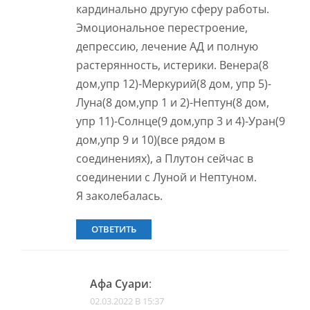
кардинально другую сферу работы.
Эмоциональное перестроение,
депрессию, лечение АД и полную
растерянность, истерики. Венера(8
дом,упр 12)-Меркурий(8 дом, упр 5)-
Луна(8 дом,упр 1 и 2)-Нептун(8 дом,
упр 11)-Солнце(9 дом,упр 3 и 4)-Уран(9
дом,упр 9 и 10)(все рядом в
соединениях), а Плутон сейчас в
соединении с Луной и Нептуном.
Я заколебалась.
ОТВЕТИТЬ
Афа Суари
:
02.03.2022 В 15:37