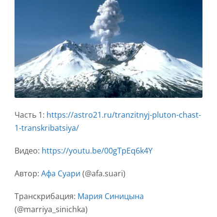
Часть 1:
https://astro21.ru/tranzitnyj-pluton-chast-
1-transkribatsiya/
Видео:
https://youtu.be/00gTpEq6k4Y
Автор:
Афа Суари
(@afa.suari)
Транскрибация:
Мария Синицына
(@marriya_sinichka)