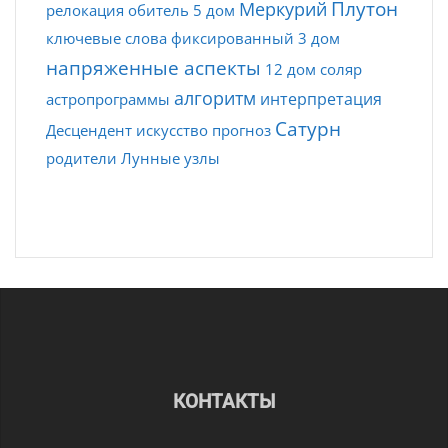
Плутон
Меркурий
релокация
обитель
5 дом
ключевые слова
фиксированный
3 дом
напряженные аспекты
12 дом
соляр
алгоритм
интерпретация
астропрограммы
Сатурн
Десцендент
искусство
прогноз
родители
Лунные узлы
КОНТАКТЫ