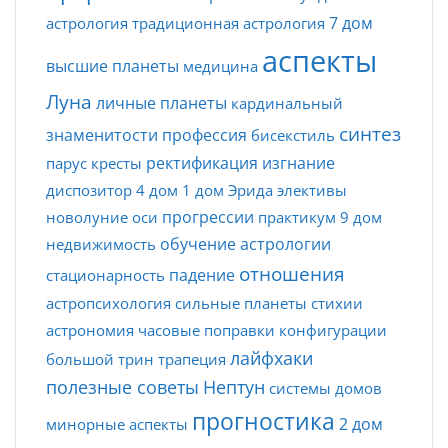
7 дом
астрология
традиционная астрология
аспекты
высшие планеты
медицина
Луна
личные планеты
кардинальный
синтез
знаменитости
профессия
бисекстиль
ректификация
изгнание
парус
кресты
диспозитор
4 дом
1 дом
Эрида
элективы
прогрессии
новолуние
оси
практикум
9 дом
обучение астрологии
недвижимость
отношения
падение
стационарность
астропсихология
сильные планеты
стихии
астрономия
часовые поправки
конфигурации
лайфхаки
большой трин
трапеция
полезные советы
Нептун
системы домов
прогностика
2 дом
минорные аспекты