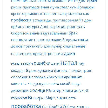
Уран
гармоничные аспекты
психология
10 дом
риски
прогрессивная Луна
стеллиум
большой
астрология как
крест
карликовые планеты
профессия
астероиды
противоречия
11 дом
ретроградность
орбисы
фигуры Джонса
брак
Скорпион
анализ
мутабельный
планеты
полнолуние
знаки Зодиака
связи
домов
практика
6 дом
лунар
социальные
дома
планеты
история астрологии
натал
ошибки
экзальтация
дети
тау-
8 дом
синастрия
квадрат
лунации
финансы
консультирование
оппозиция
повозка
клиенты
квадратура
шахта
косой парус
Солнце
Юпитер
дирекции
книги
детский
Венера
Марс
гороскоп
внешность
проработка
настройки Zet
мунданная