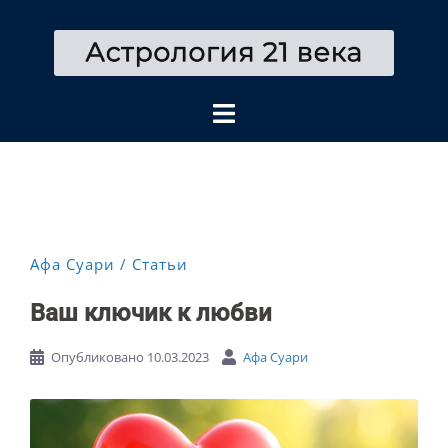
Перейти
к
содержимому
Афа Суари
Статьи
Ваш ключик к любви
Опубликовано
10.03.2023
Афа Суари