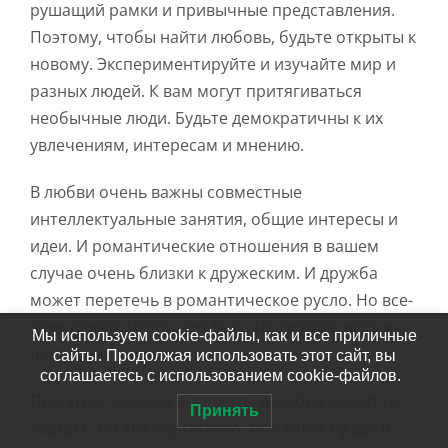
рушащий рамки и привычные представления.
Поэтому, чтобы найти любовь, будьте открыты к
новому. Экспериментируйте и изучайте мир и
разных людей. К вам могут притягиваться
необычные люди. Будьте демократичны к их
увлечениям, интересам и мнению.
В любви очень важны совместные
интеллектуальные занятия, общие интересы и
идеи. И романтические отношения в вашем
случае очень близки к дружеским. И дружба
может перетечь в романтическое русло. Но все-
таки важно, чтобы это была не дружба, если вы
Мы используем cookie-файлы, как и все приличные
настроены на любовь.
сайты. Продолжая использовать этот сайт, вы
соглашаетесь с использованием cookie-файлов.
При этом, эмоций и теплоты в любви может не
Принять
хватать, но это нормально. Романтика у вас в