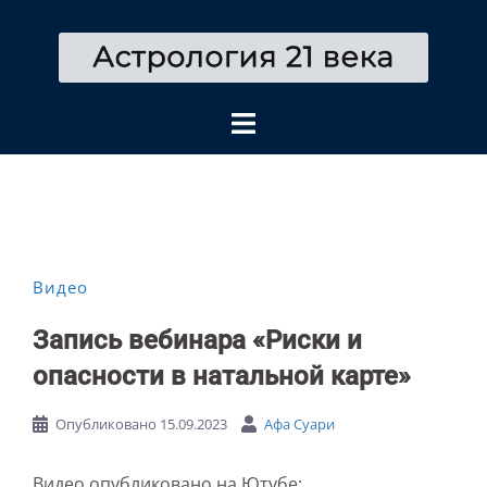
Перейти
к
содержимому
Видео
Запись вебинара «Риски и
опасности в натальной карте»
Опубликовано
15.09.2023
Афа Суари
Видео опубликовано на Ютубе: