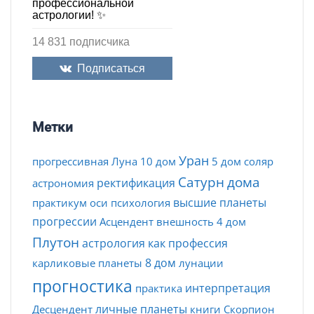
профессиональной
астрологии! ✨
14 831 подписчика
Подписаться
Метки
Уран
прогрессивная Луна
10 дом
5 дом
соляр
Сатурн
дома
ректификация
астрономия
высшие планеты
практикум
оси
психология
прогрессии
Асцендент
внешность
4 дом
Плутон
астрология как профессия
8 дом
карликовые планеты
лунации
прогностика
интерпретация
практика
личные планеты
Десцендент
книги
Скорпион