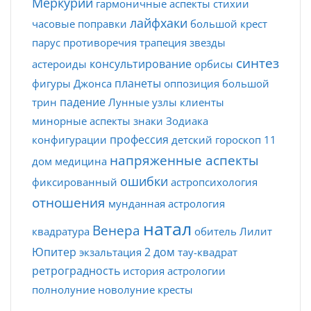
Меркурий
гармоничные аспекты
стихии
лайфхаки
часовые поправки
большой крест
парус
противоречия
трапеция
звезды
синтез
консультирование
астероиды
орбисы
планеты
фигуры Джонса
оппозиция
большой
падение
трин
Лунные узлы
клиенты
минорные аспекты
знаки Зодиака
профессия
конфигурации
детский гороскоп
11
напряженные аспекты
дом
медицина
ошибки
фиксированный
астропсихология
отношения
мунданная астрология
натал
Венера
квадратура
обитель
Лилит
Юпитер
2 дом
экзальтация
тау-квадрат
ретроградность
история астрологии
полнолуние
новолуние
кресты