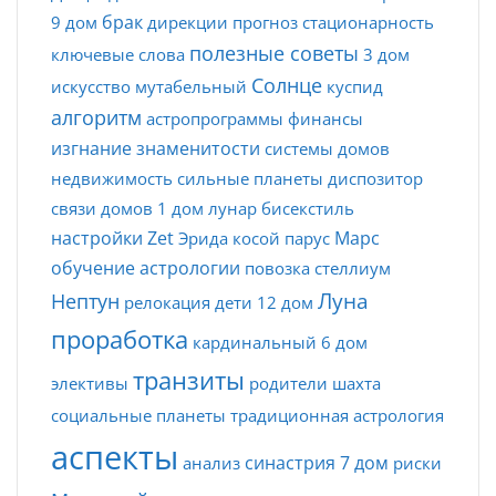
брак
9 дом
дирекции
прогноз
стационарность
полезные советы
ключевые слова
3 дом
Солнце
искусство
мутабельный
куспид
алгоритм
астропрограммы
финансы
изгнание
знаменитости
системы домов
недвижимость
сильные планеты
диспозитор
связи домов
1 дом
лунар
бисекстиль
настройки Zet
Марс
Эрида
косой парус
обучение астрологии
повозка
стеллиум
Луна
Нептун
релокация
дети
12 дом
проработка
кардинальный
6 дом
транзиты
элективы
родители
шахта
социальные планеты
традиционная астрология
аспекты
синастрия
7 дом
анализ
риски