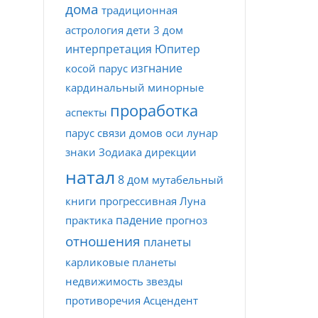
дома
традиционная
астрология
дети
3 дом
интерпретация
Юпитер
изгнание
косой парус
кардинальный
минорные
проработка
аспекты
парус
связи домов
оси
лунар
знаки Зодиака
дирекции
натал
8 дом
мутабельный
книги
прогрессивная Луна
падение
практика
прогноз
отношения
планеты
карликовые планеты
недвижимость
звезды
противоречия
Асцендент