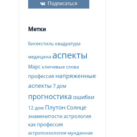
Подписаться
Метки
бисекстиль
квадратура
аспекты
медицина
Марс
ключевые слова
напряженные
профессия
аспекты
7 дом
прогностика
ошибки
Плутон
Солнце
12 дом
знаменитости
астрология
как профессия
астропсихология
мунданная