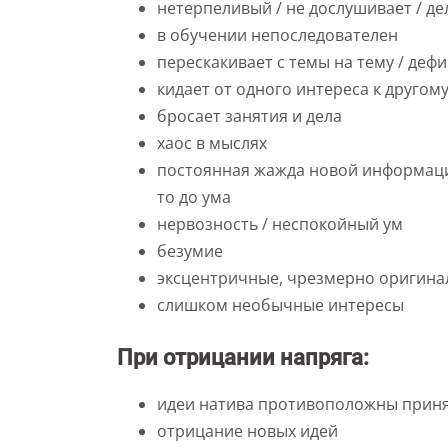
нетерпеливый / не дослушивает / д
в обучении непоследователен
перескакивает с темы на тему / деф
кидает от одного интереса к другому
бросает занятия и дела
хаос в мыслях
постоянная жажда новой информации
то до ума
нервозность / неспокойный ум
безумие
эксцентричные, чрезмерно оригина
слишком необычные интересы
При отрицании напряга:
идеи натива противоположны приня
отрицание новых идей