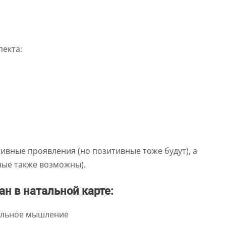
пекта:
н
ивные проявления (но позитивные тоже будут), а
ные также возможны).
н в натальной карте:
альное мышление