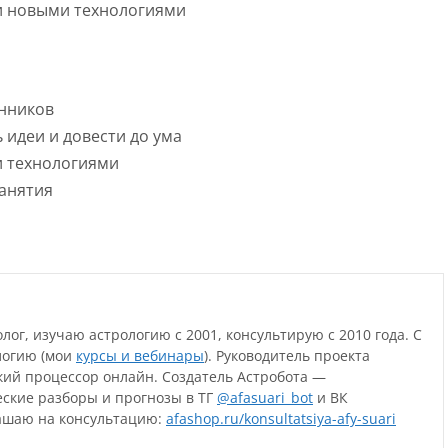
 и новыми технологиями
нников
 идеи и довести до ума
и технологиями
занятия
ог, изучаю астрологию с 2001, консультирую с 2010 года. С
логию (мои
курсы и вебинары
). Руководитель проекта
ий процессор онлайн. Создатель Астробота —
ские разборы и прогнозы в ТГ
@afasuari_bot
и ВК
ашаю на консультацию:
afashop.ru/konsultatsiya-afy-suari