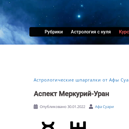
Перейти
к
содержимому
Рубрики
Астрология с нуля
Кур
Астрологические шпаргалки от Афы Су
Аспект Меркурий-Уран
Опубликовано
30.01.2022
Афа Суари