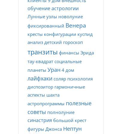
клиенты
9 дом
внешность
обучение астрологии
Лунные узлы
новолуние
Венера
фиксированный
кресты
конфигурации
куспид
анализ
детский гороскоп
транзиты
финансы
Эрида
тау-квадрат
социальные
Уран
планеты
4 дом
лайфхаки
соляр
психология
диспозитор
гармоничные
аспекты
шахта
полезные
астропрограммы
советы
полнолуние
синастрия
большой крест
Нептун
фигуры Джонса