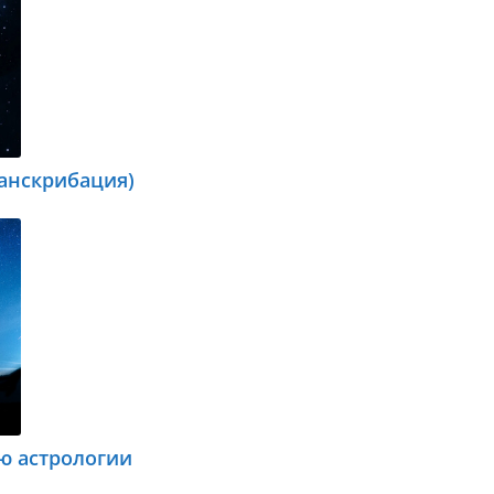
ранскрибация)
ю астрологии