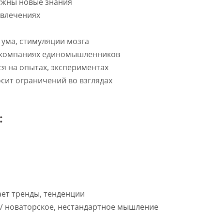
нужны новые знания
увлечениях
 ума, стимуляции мозга
в компаниях единомышленников
я на опытах, экспериментах
осит ограничений во взглядах
:
ает тренды, тенденции
 / новаторское, нестандартное мышление