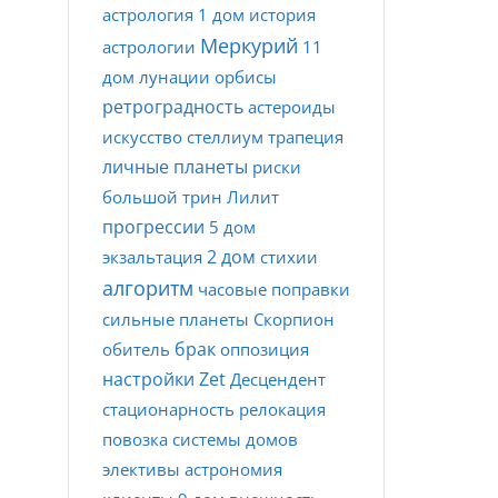
астрология
1 дом
история
Меркурий
астрологии
11
дом
лунации
орбисы
ретроградность
астероиды
искусство
стеллиум
трапеция
личные планеты
риски
большой трин
Лилит
прогрессии
5 дом
2 дом
экзальтация
стихии
алгоритм
часовые поправки
сильные планеты
Скорпион
брак
обитель
оппозиция
настройки Zet
Десцендент
стационарность
релокация
повозка
системы домов
элективы
астрономия