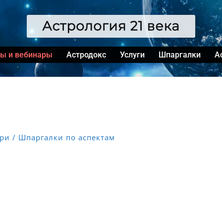
сы и вебинары
Астродокс
Услуги
Шпаргалки
А
ари
Шпаргалки по аспектам