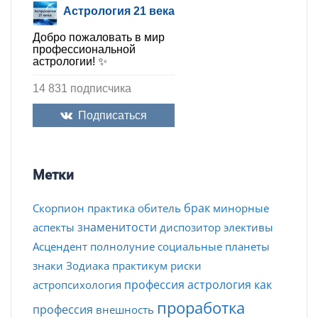
Астрология 21 века
Добро пожаловать в мир
профессиональной
астрологии! ✨
14 831 подписчика
Подписаться
Метки
брак
Скорпион
практика
обитель
минорные
знаменитости
аспекты
диспозитор
элективы
Асцендент
полнолуние
социальные планеты
знаки Зодиака
практикум
риски
профессия
астрология как
астропсихология
проработка
профессия
внешность