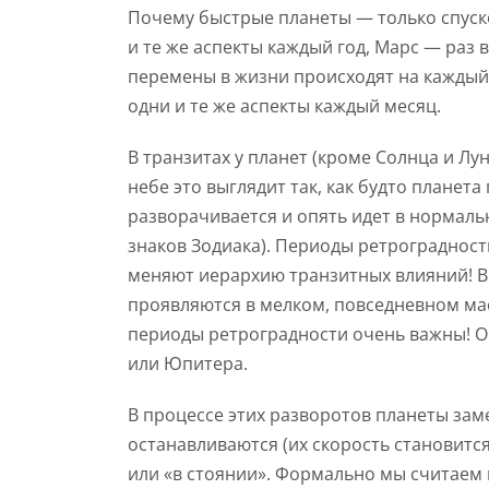
Почему быстрые планеты — только спуск
и те же аспекты каждый год, Марс — раз в
перемены в жизни происходят на каждый г
одни и те же аспекты каждый месяц.
В транзитах у планет (кроме Солнца и Л
небе это выглядит так, как будто планет
разворачивается и опять идет в нормаль
знаков Зодиака). Периоды ретроградности
меняют иерархию транзитных влияний! 
проявляются в мелком, повседневном мас
периоды ретроградности очень важны! О
или Юпитера.
В процессе этих разворотов планеты зам
останавливаются (их скорость становитс
или «в стоянии». Формально мы считаем 