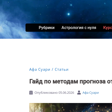
Перейти
к
содержимому
Рубрики
Астрология с нуля
Кур
Афа Суари
Статьи
Гайд по методам прогноза о
Опубликовано
05.06.2026
Афа Суари