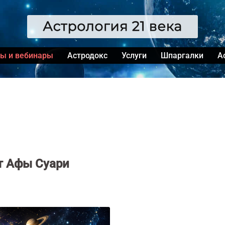
сы и вебинары
Астродокс
Услуги
Шпаргалки
А
т Афы Суари