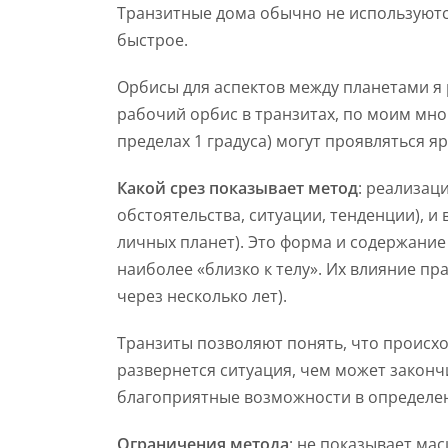
Транзитные дома обычно не используютс
быстрое.
Орбисы для аспектов между планетами я 
рабочий орбис в транзитах, по моим мно
пределах 1 градуса) могут проявляться яр
Какой срез показывает метод
: реализаци
обстоятельства, ситуации, тенденции), и 
личных планет). Это форма и содержание
наиболее «близко к телу». Их влияние пр
через несколько лет).
Транзиты позволяют понять, что происход
развернется ситуация, чем может закончи
благоприятные возможности в определе
Ограничения метода
: не показывает ма