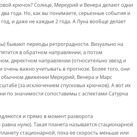
овой крючок? Солнце, Меркурий и Венера делают одни
 два года. Но, как вы понимаете, серьезные события и
од, и даже не каждые 2 года. А Луна вообще делает
уны) бывают периоды ретроградности. Визуально на
а пятится в обратном направлении, а потом
ном, директном направлении (относительно звезд и
 очень важно учитывать в прогнозе. Более того, они
В обычном движении Меркурий, Венера и Марс
штабе (за исключением спусковых крючков). А вот их
ни по значимости сопоставимы с аспектами Сатурна
едляются и прямо в момент разворота
я равна нулю). Такая планета называется стационарной
планету стационарной, пока ее скорость меньше или