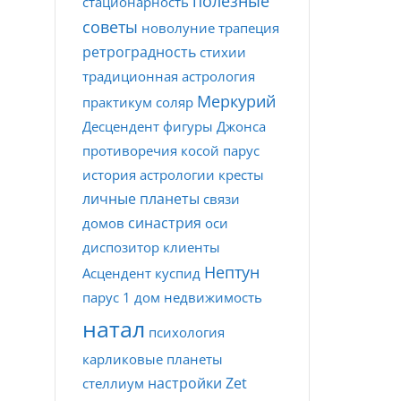
полезные
стационарность
советы
новолуние
трапеция
ретроградность
стихии
традиционная астрология
Меркурий
практикум
соляр
Десцендент
фигуры Джонса
противоречия
косой парус
история астрологии
кресты
личные планеты
связи
синастрия
домов
оси
диспозитор
клиенты
Нептун
Асцендент
куспид
парус
1 дом
недвижимость
натал
психология
карликовые планеты
настройки Zet
стеллиум