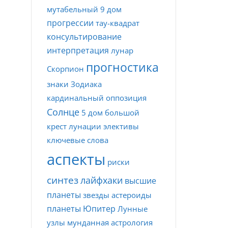
мутабельный
9 дом
прогрессии
тау-квадрат
консультирование
интерпретация
лунар
прогностика
Скорпион
знаки Зодиака
кардинальный
оппозиция
Солнце
5 дом
большой
крест
лунации
элективы
ключевые слова
аспекты
риски
синтез
лайфхаки
высшие
планеты
звезды
астероиды
планеты
Юпитер
Лунные
узлы
мунданная астрология