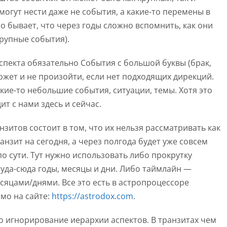
огут нести даже не события, а какие-то перемены в
Но бывает, что через годы сложно вспомнить, как они
крупные события).
спекта обязательно События с большой буквы (брак,
 может и не произойти, если нет подходящих дирекций.
кие-то небольшие события, ситуации, темы. Хотя это
ит с нами здесь и сейчас.
зитов состоит в том, что их нельзя рассматривать как
анзит на сегодня, а через полгода будет уже совсем
по сути. Тут нужно использовать либо прокрутку
туда-сюда годы, месяцы и дни. Либо таймлайн —
сяцами/днями. Все это есть в астропроцессоре
ямо на сайте:
https://astrodox.com
.
то игнорирование иерархии аспектов. В транзитах чем