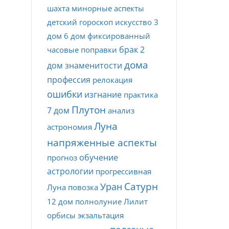
шахта
минорные аспекты
детский гороскоп
искусство
3
дом
6 дом
фиксированный
брак
2
часовые поправки
дома
дом
знаменитости
профессия
релокация
ошибки
изгнание
практика
Плутон
7 дом
анализ
Луна
астрономия
напряженные аспекты
обучение
прогноз
астрологии
прогрессивная
Сатурн
Уран
Луна
повозка
12 дом
полнолуние
Лилит
орбисы
экзальтация