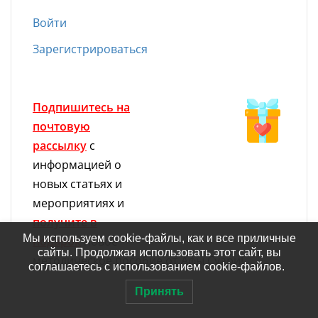
Войти
Зарегистрироваться
Подпишитесь на
почтовую
рассылку
с
информацией о
новых статьях и
мероприятиях и
получите в
Мы используем cookie-файлы, как и все приличные
подарок
новое
сайты. Продолжая использовать этот сайт, вы
методическое пособие от Афы Суари!
соглашаетесь с использованием cookie-файлов.
Принять