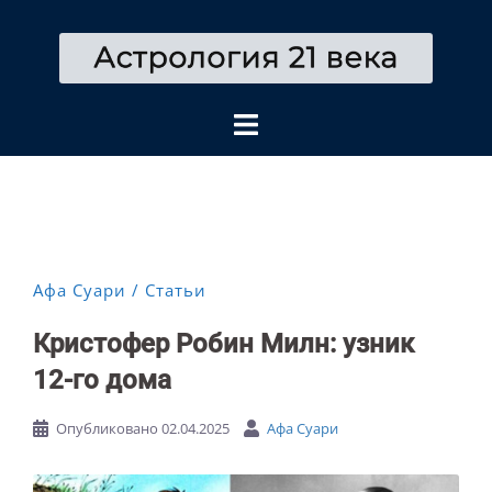
Перейти
к
содержимому
Афа Суари
Статьи
Кристофер Робин Милн: узник
12-го дома
Опубликовано
02.04.2025
Афа Суари