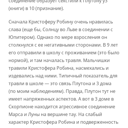
соединение образует секстили к Плутону у3
(книги) в 10 (признание).
Сначала Кристоферу Робину очень нравилась
слава (еще бы, Солнцу во Льве в соединении с
Юпитером). Однако по мере взросления он
столкнулся с ее негативными сторонами. В 9 лет
его отправили в школу с проживанием (это было
нормой), и там началась травля. Мальчишки
травили Кристофера Робина, насмехались и
издевались над ними. Типичный показатель для
травли в школе — это связь Плутона и 3 дома
(по моим наблюдениям). Правда, Плутон тут не
имеет напряженных аспектов. А вот в 3 доме в
Скорпионе находится агрессивное соединение
Марса и Луны на вершине тау. На слабый
характер Кристофера Робина и подверженность