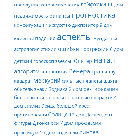
лайфхаки
новолуние
астропсихология
11 дом
прогностика
недвижимость
финансы
конфигурации
искусство
диспозитор
9 дом
аспекты
падение
клиенты
мунданная
ошибки
прогрессии
астрология
стихии
6 дом
натал
Юпитер
детский гороскоп
звезды
Венера
алгоритм
астрономия
кресты
тау-
Меркурий
квадрат
сильные планеты
шахта
2 дом
ректификация
обитель
знаки Зодиака
большой трин
практика
часовые поправки
4
дом
анализ
Эрида
большой крест
Солнце
противоречия
12 дом
Десцендент
7 дом
профессия
фигуры Джонса
оси
синтез
практикум
10 дом
родители