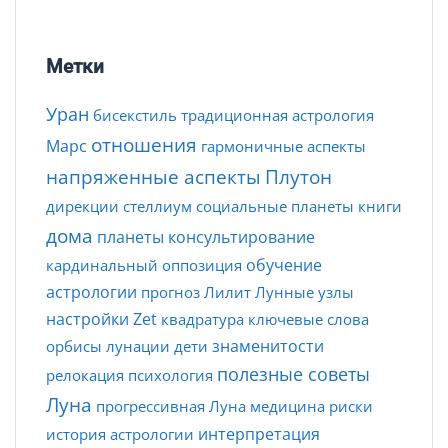
Метки
Уран
бисекстиль
традиционная астрология
отношения
Марс
гармоничные аспекты
напряженные аспекты
Плутон
дирекции
стеллиум
социальные планеты
книги
дома
планеты
консультирование
обучение
кардинальный
оппозиция
астрологии
прогноз
Лилит
Лунные узлы
настройки Zet
квадратура
ключевые слова
знаменитости
орбисы
лунации
дети
полезные советы
релокация
психология
Луна
прогрессивная Луна
медицина
риски
интерпретация
история астрологии