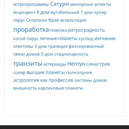
Сатурн
астропрограммы
минорные аспекты
8 дом
Асцендент
мутабельный
1 дом
лунар
брак
парус
Скорпион
экзальтация
проработка
ретроградность
повозка
личные планеты
изгнание
косой парус
куспид
элективы
3 дом
трапеция
фиксированный
связи домов
5 дом
стационарность
транзиты
Нептун
синастрия
астероиды
высшие планеты
соляр
полнолуние
астрология как профессия
системы домов
внешность
карликовые планеты