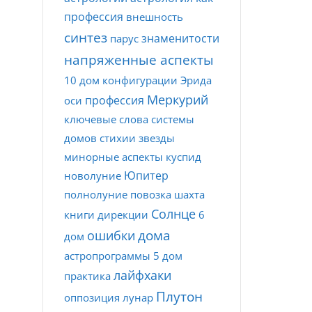
профессия
внешность
синтез
знаменитости
парус
напряженные аспекты
10 дом
конфигурации
Эрида
Меркурий
профессия
оси
ключевые слова
системы
домов
стихии
звезды
минорные аспекты
куспид
Юпитер
новолуние
полнолуние
повозка
шахта
Солнце
книги
дирекции
6
дома
ошибки
дом
астропрограммы
5 дом
лайфхаки
практика
Плутон
оппозиция
лунар