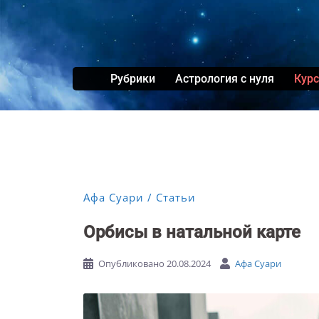
Перейти
к
содержимому
Рубрики
Астрология с нуля
Кур
Афа Суари
Статьи
Орбисы в натальной карте
Опубликовано
20.08.2024
Афа Суари