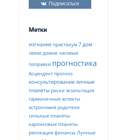
Подписаться
Метки
изгнание
7 дом
практикум
связи домов
часовые
прогностика
поправки
Асцендент
прогноз
консультирование
личные
планеты
риски
экзальтация
гармоничные аспекты
астрономия
родители
сильные планеты
карликовые планеты
релокация
финансы
Лунные