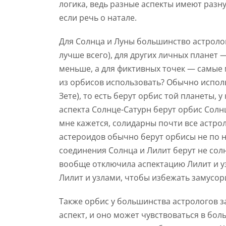
логика, ведь разные аспекты имеют разну
если речь о натале.
Для Солнца и Луны большинство астроло
лучше всего), для других личных планет
меньше, а для фиктивных точек — самые м
из орбисов использовать? Обычно исполь
Зете), то есть берут орбис той планеты, 
аспекта Солнце-Сатурн берут орбис Солн
мне кажется, солидарны почти все астрол
астероидов обычно берут орбисы не по н
соединения Солнца и Лилит берут не сол
вообще отключила аспектацию Лилит и уз
Лилит и узлами, чтобы избежать замусо
Также орбис у большинства астрологов з
аспект, и оно может чувствоваться в бол