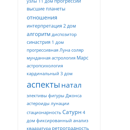
прогрессии
узлы
11 дом
высшие планеты
отношения
интерпретация
2 дом
алгоритм
диспозитор
синастрия
1 дом
прогрессивная Луна
соляр
Марс
мунданная астрология
астропсихология
кардинальный
3 дом
аспекты
натал
элективы
фигуры Джонса
астероиды
лунации
Сатурн
стационарность
4
дом
фиксированный
анализ
ретроградность
квадратура