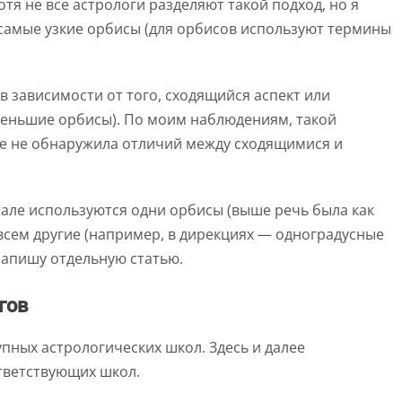
тя не все астрологи разделяют такой подход, но я
 самые узкие орбисы (для орбисов используют термины
 зависимости от того, сходящийся аспект или
меньшие орбисы). По моим наблюдениям, такой
ще не обнаружила отличий между сходящимися и
атале используются одни орбисы (выше речь была как
овсем другие (например, в дирекциях — одноградусные
 напишу отдельную статью.
гов
пных астрологических школ. Здесь и далее
тветствующих школ.