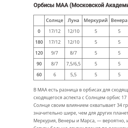
Орбисы МАА (Московской Академи
Солнце
Луна
Меркурий
Венера
0
17/12
12/10
5
5
180
17/12
12/10
5
5
120
9/7
8/7
5
5
90
8/7
7,5/6,5
5
5
60
6
5,5
5
5
В МАА есть разница в орбисах для сходя
сходящегося аспекта с Солнцем орбис 17 
Солнце своим влиянием охватывает 34 гр
значительно шире, чем для других плане
Меркурия, Венеры и Марса, — вероятно, 