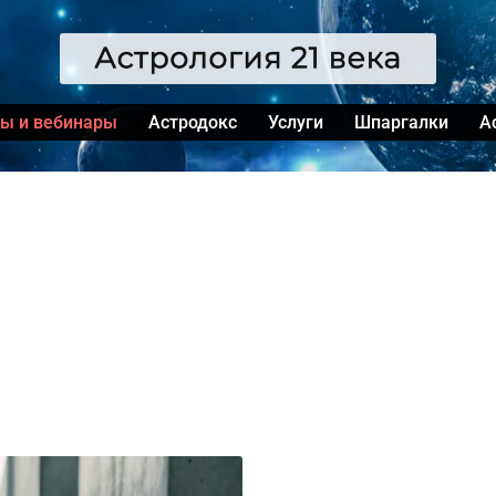
сы и вебинары
Астродокс
Услуги
Шпаргалки
А