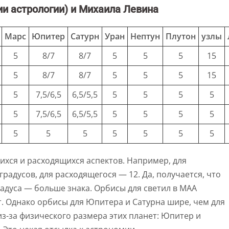
и астрологии) и Михаила Левина
Марс
Юпитер
Сатурн
Уран
Нептун
Плутон
узлы
5
8/7
8/7
5
5
5
15
5
8/7
8/7
5
5
5
15
5
7,5/6,5
6,5/5,5
5
5
5
5
5
7,5/6,5
6,5/5,5
5
5
5
5
5
5
5
5
5
5
5
щихся и расходящихся аспектов. Например, для
градусов, для расходящегося — 12. Да, получается, что
адуса — больше знака. Орбисы для светил в МАА
т. Однако орбисы для Юпитера и Сатурна шире, чем для
из-за физического размера этих планет: Юпитер и