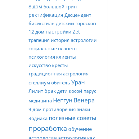
8 дом
большой трин
ректификация
Десцендент
бисекстиль
детский гороскоп
настройки Zet
12 дом
трапеция
история астрологии
социальные планеты
психология
клиенты
искусство
кресты
традиционная астрология
Уран
стеллиум
обитель
брак
Лилит
дети
косой парус
Венера
Нептун
медицина
9 дом
противоречия
знаки
полезные советы
Зодиака
проработка
обучение
астрологии
астрология как