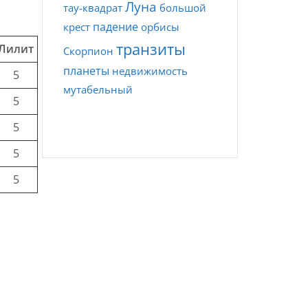
Луна
тау-квадрат
большой
падение
крест
орбисы
транзиты
Лилит
Скорпион
планеты
недвижимость
5
мутабельный
5
5
5
5