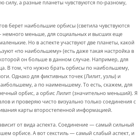
ю силу, а разные планеты чувствуются по-разному,
гов берет наибольшие орбисы (светила чувствуются
 — немного меньше, для социальных и высших еще
аленькие. Но в аспекте участвуют две планеты, какой
зуют «по наибольшему» (есть даже такая настройка в
у которой он больше в данном случае. Например, для
ца. В том, что нужно брать орбисы по наибольшему,
оги. Однако для фиктивных точек (Лилит, узлы) и
аибольшему, а по наименьшему. То есть, скажем, для
нечный орбис, а орбис Лилит (значительно меньший). Я
лов и проверяю чисто визуально только соединения с
ривания карты второстепенной информацией.
ависит от вида аспекта. Соединение — самый сильный
ьшем орбисе. А вот секстиль — самый слабый аспект, и