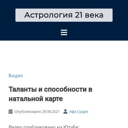
Перейти
к
содержимому
Видео
Таланты и способности в
натальной карте
Опубликовано
29.08.2021
Афа Суари
Видео опубликовано на Ютубе: