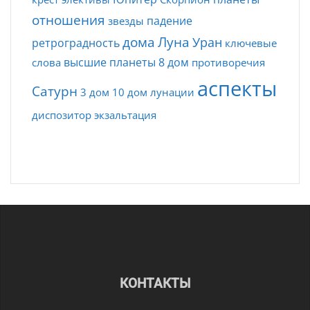
отношения
падение
звезды
дома
Луна
Уран
ретроградность
ключевые
высшие планеты
8 дом
слова
противоречия
аспекты
Сатурн
3 дом
10 дом
лунации
диспозитор
экзальтация
КОНТАКТЫ