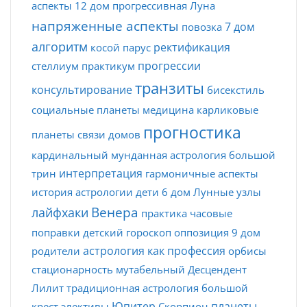
аспекты
12 дом
прогрессивная Луна
напряженные аспекты
7 дом
повозка
алгоритм
ректификация
косой парус
прогрессии
стеллиум
практикум
транзиты
консультирование
бисекстиль
социальные планеты
медицина
карликовые
прогностика
планеты
связи домов
кардинальный
мунданная астрология
большой
интерпретация
трин
гармоничные аспекты
история астрологии
дети
6 дом
Лунные узлы
Венера
лайфхаки
практика
часовые
поправки
детский гороскоп
оппозиция
9 дом
астрология как профессия
родители
орбисы
стационарность
мутабельный
Десцендент
Лилит
традиционная астрология
большой
Юпитер
планеты
крест
элективы
Скорпион