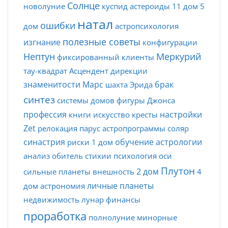
Солнце
новолуние
куспид
астероиды
11 дом
5
натал
ошибки
дом
астропсихология
полезные советы
изгнание
конфигурации
Нептун
Меркурий
фиксированный
клиенты
тау-квадрат
Асцендент
дирекции
знаменитости
Марс
брак
шахта
Эрида
синтез
системы домов
фигуры Джонса
профессия
настройки
книги
искусство
кресты
Zet
релокация
парус
астропрограммы
соляр
синастрия
обучение астрологии
риски
1 дом
анализ
обитель
стихии
психология
оси
Плутон
2 дом
сильные планеты
внешность
4
личные планеты
дом
астрономия
недвижимость
лунар
финансы
проработка
полнолуние
минорные