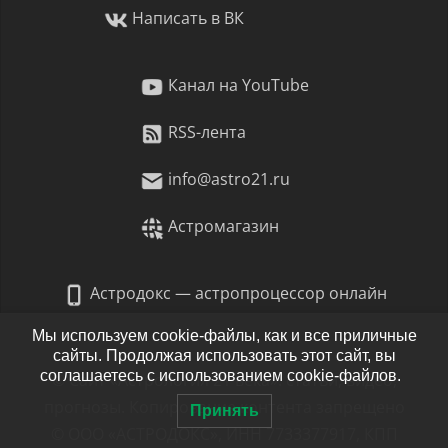
Написать в ВК
Канал на YouTube
RSS-лента
info@astro21.ru
Астромагазин
Астродокс — астропроцессор онлайн
Мы используем cookie-файлы, как и все приличные
сайты. Продолжая использовать этот сайт, вы
соглашаетесь с использованием cookie-файлов.
© Сайт «Астрология 21 века»: статьи, видео,
прогнозы. Копирование контента запрещено
Принять
© ООО «АСТРОДОКС», ИНН 7733377917, КПП