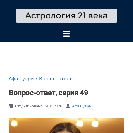
Перейти
к
содержимому
Афа Суари
Вопрос-ответ
Вопрос-ответ, серия 49
Опубликовано
29.01.2026
Афа Суари