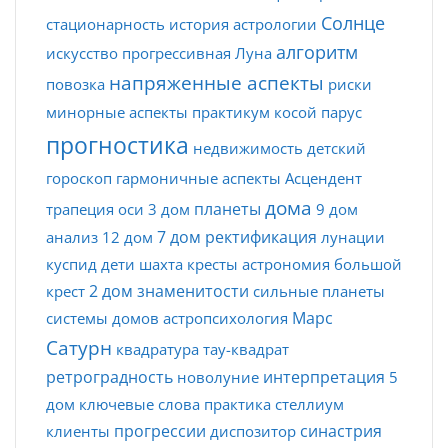
Солнце
стационарность
история астрологии
алгоритм
искусство
прогрессивная Луна
напряженные аспекты
повозка
риски
минорные аспекты
практикум
косой парус
прогностика
недвижимость
детский
гороскоп
гармоничные аспекты
Асцендент
дома
планеты
трапеция
оси
3 дом
9 дом
7 дом
ректификация
анализ
12 дом
лунации
куспид
дети
шахта
кресты
астрономия
большой
2 дом
знаменитости
крест
сильные планеты
Марс
системы домов
астропсихология
Сатурн
квадратура
тау-квадрат
ретроградность
интерпретация
новолуние
5
дом
ключевые слова
практика
стеллиум
прогрессии
синастрия
клиенты
диспозитор