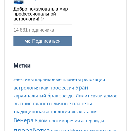
Добро пожаловать в мир
профессиональной
астрологии! ✨
14 831 подписчика
Подписаться
Метки
элективы
карликовые планеты
релокация
Уран
астрология как профессия
брак
кардинальный
звезды
Лилит
связи домов
высшие планеты
личные планеты
традиционная астрология
экзальтация
Венера
8 дом
противоречия
астероиды
проработка
синтез
Нептун
социальные