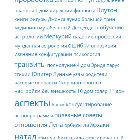
Плутон
планеты
1 дом
дирекции
финансы
книги
фигуры Джонса
лунар
большой трин
обучение
медицина
мутабельный
Десцендент
Меркурий
астрологии
падение
профессия
ошибки
мунданная астрология
оппозиция
изгнание
конфигурации
психология
транзиты
полнолуние
4 дом
Эрида
парус
Юпитер
стихии
Лунные узлы
родители
часовые поправки
Скорпион
прогноз
настройки Zet
внешность
10 дом
соляр
11 дом
аспекты
консультирование
6 дом
полезные советы
астропрограммы
отношения
Луна
лайфхаки
орбисы
натал
обитель
бисекстиль
фиксированный