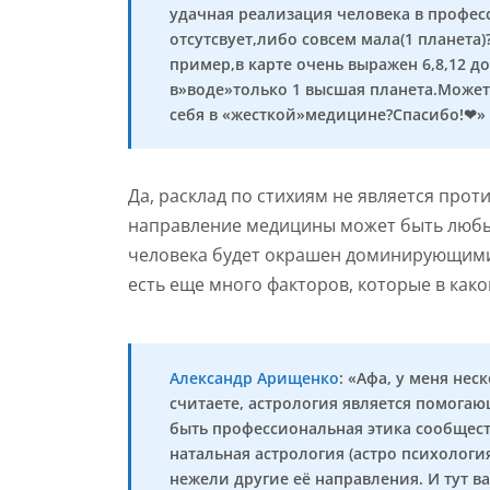
удачная реализация человека в професс
отсутсвует,либо совсем мала(1 планет
пример,в карте очень выражен 6,8,12 д
в»воде»только 1 высшая планета.Может 
себя в «жесткой»медицине?Спасибо!❤»
Да, расклад по стихиям не является про
направление медицины может быть любым.
человека будет окрашен доминирующими с
есть еще много факторов, которые в како
Александр Арищенко
: «Афа, у меня нес
считаете, астрология является помогаю
быть профессиональная этика сообществ
натальная астрология (астро психолог
нежели другие её направления. И тут в