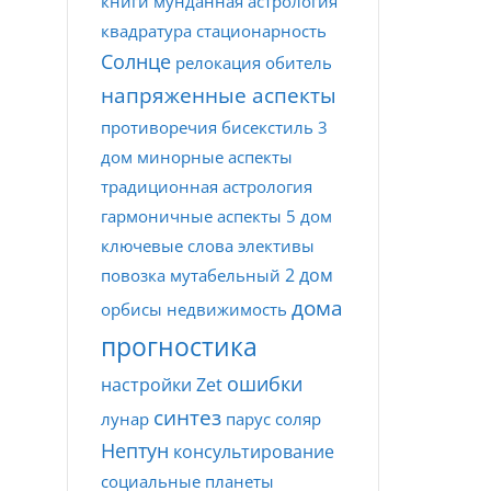
книги
мунданная астрология
квадратура
стационарность
Солнце
релокация
обитель
напряженные аспекты
противоречия
бисекстиль
3
дом
минорные аспекты
традиционная астрология
гармоничные аспекты
5 дом
ключевые слова
элективы
2 дом
повозка
мутабельный
дома
орбисы
недвижимость
прогностика
ошибки
настройки Zet
синтез
лунар
парус
соляр
Нептун
консультирование
социальные планеты