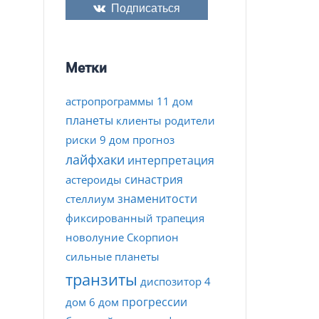
Подписаться
Метки
астропрограммы
11 дом
планеты
клиенты
родители
риски
9 дом
прогноз
лайфхаки
интерпретация
синастрия
астероиды
знаменитости
стеллиум
фиксированный
трапеция
новолуние
Скорпион
сильные планеты
транзиты
диспозитор
4
прогрессии
дом
6 дом