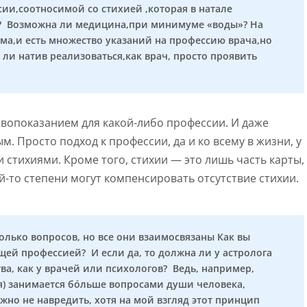
ии,соотносимой со стихией ,которая в натале
а)? Возможна ли медицина,при минимуме «воды»? На
ома,и есть множество указаний на профессию врача,но
ли натив реализоваться,как врач, просто проявить
тивопоказанием для какой-либо профессии. И даже
 Просто подход к профессии, да и ко всему в жизни, у
тихиями. Кроме того, стихии — это лишь часть карты,
й-то степени могут компенсировать отсутствие стихии.
колько вопросов, но все они взаимосвязаны Как вы
щей профессией? И если да, то должна ли у астролога
а, как у врачей или психологов? Ведь, например,
ия) занимается бóльше вопросами души человека,
ажно не навредить, хотя на мой взгляд этот принцип