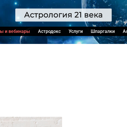
сы и вебинары
Астродокс
Услуги
Шпаргалки
А