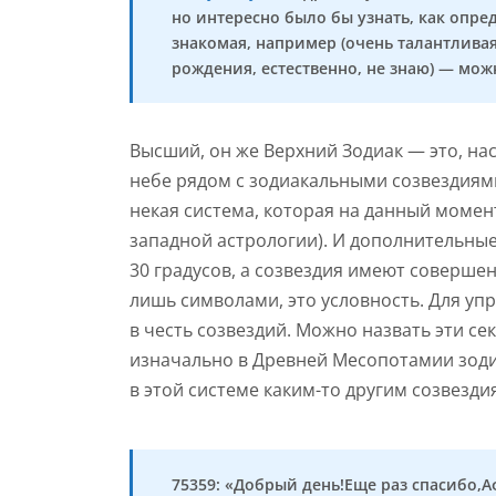
но интересно было бы узнать, как опр
знакомая, например (очень талантливая
рождения, естественно, не знаю) — мож
Высший, он же Верхний Зодиак — это, на
небе рядом с зодиакальными созвездиями
некая система, которая на данный момен
западной астрологии). И дополнительные 
30 градусов, а созвездия имеют соверше
лишь символами, это условность. Для уп
в честь созвездий. Можно назвать эти сек
изначально в Древней Месопотамии зоди
в этой системе каким-то другим созвезди
75359: «Добрый день!Еще раз спасибо,Аф