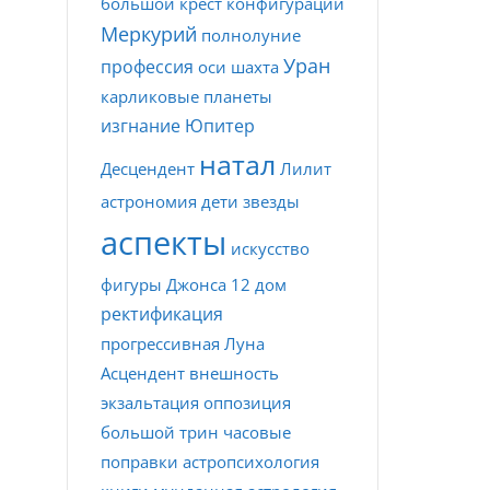
большой крест
конфигурации
Меркурий
полнолуние
Уран
профессия
оси
шахта
карликовые планеты
изгнание
Юпитер
натал
Десцендент
Лилит
астрономия
дети
звезды
аспекты
искусство
фигуры Джонса
12 дом
ректификация
прогрессивная Луна
Асцендент
внешность
экзальтация
оппозиция
большой трин
часовые
поправки
астропсихология