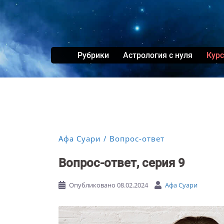
Перейти
к
содержимому
Рубрики
Астрология с нуля
Кур
Афа Суари
Вопрос-ответ
Вопрос-ответ, серия 9
Опубликовано
08.02.2024
Афа Суари