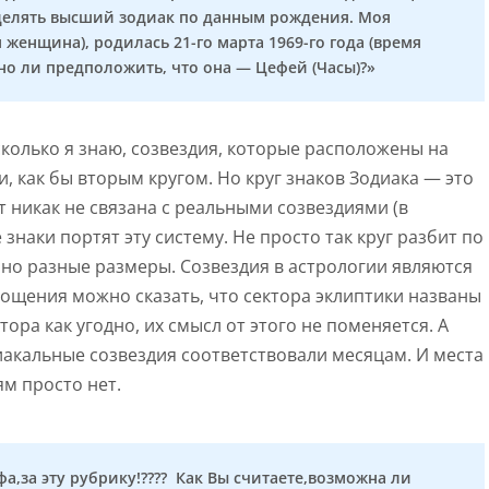
еделять высший зодиак по данным рождения. Моя
 женщина), родилась 21-го марта 1969-го года (время
но ли предположить, что она — Цефей (Часы)?»
сколько я знаю, созвездия, которые расположены на
, как бы вторым кругом. Но круг знаков Зодиака — это
т никак не связана с реальными созвездиями (в
знаки портят эту систему. Не просто так круг разбит по
нно разные размеры. Созвездия в астрологии являются
рощения можно сказать, что сектора эклиптики названы
тора как угодно, их смысл от этого не поменяется. А
акальные созвездия соответствовали месяцам. И места
ям просто нет.
а,за эту рубрику!???? Как Вы считаете,возможна ли