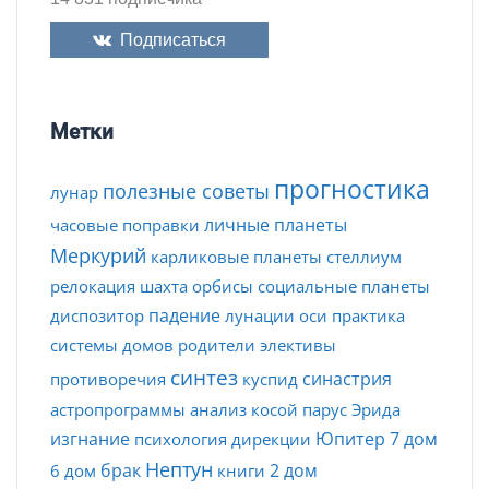
Подписаться
Метки
прогностика
полезные советы
лунар
личные планеты
часовые поправки
Меркурий
карликовые планеты
стеллиум
релокация
шахта
орбисы
социальные планеты
падение
диспозитор
лунации
оси
практика
системы домов
родители
элективы
синтез
синастрия
противоречия
куспид
астропрограммы
анализ
косой парус
Эрида
изгнание
Юпитер
7 дом
психология
дирекции
Нептун
брак
2 дом
6 дом
книги