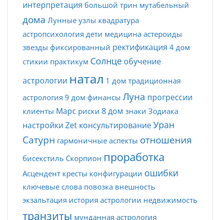
интерпретация
большой трин
мутабельный
дома
Лунные узлы
квадратура
астропсихология
дети
медицина
астероиды
ректификация
звезды
фиксированный
4 дом
Солнце
обучение
стихии
практикум
натал
астрологии
1 дом
традиционная
Луна
прогрессии
астрология
9 дом
финансы
Марс
8 дом
клиенты
риски
знаки Зодиака
Уран
настройки Zet
консультирование
Сатурн
отношения
гармоничные аспекты
проработка
бисекстиль
Скорпион
ошибки
Асцендент
кресты
конфигурации
ключевые слова
повозка
внешность
экзальтация
история астрологии
недвижимость
транзиты
мунданная астрология