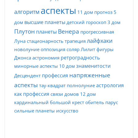
аспекты
алгоритм
11 дом
прогноз
5
высшие планеты
дом
детский гороскоп
3 дом
Плутон
Венера
планеты
прогрессивная
лайфхаки
Луна
стационарность
трапеция
новолуние
оппозиция
соляр
Лилит
фигуры
ретроградность
Джонса
астрономия
знаменитости
минорные аспекты
10 дом
напряженные
профессия
Десцендент
аспекты
астрология
тау-квадрат
полнолуние
как профессия
связи домов
12 дом
кардинальный
большой крест
обитель
парус
сильные планеты
искусство