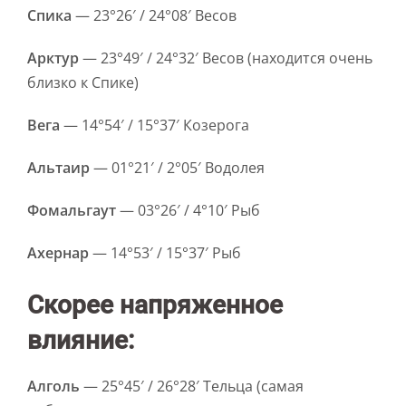
Спика
— 23°26′ / 24°08′ Весов
Арктур
— 23°49′ / 24°32′ Весов (находится очень
близко к Спике)
Вега
— 14°54′ / 15°37′ Козерога
Альтаир
— 01°21′ / 2°05′ Водолея
Фомальгаут
— 03°26′ / 4°10′ Рыб
Ахернар
— 14°53′ / 15°37′ Рыб
Скорее напряженное
влияние:
Алголь
— 25°45′ / 26°28′ Тельца (самая