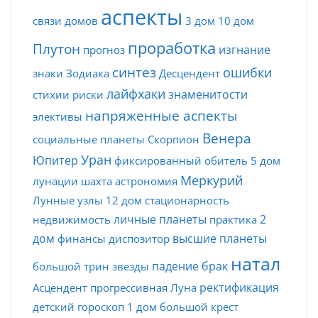
аспекты
связи домов
3 дом
10 дом
проработка
Плутон
изгнание
прогноз
синтез
ошибки
знаки Зодиака
Десцендент
лайфхаки
знаменитости
стихии
риски
напряженные аспекты
элективы
Венера
социальные планеты
Скорпион
Уран
Юпитер
фиксированный
обитель
5 дом
Меркурий
лунации
шахта
астрономия
Лунные узлы
12 дом
стационарность
личные планеты
2
недвижимость
практика
дом
высшие планеты
финансы
диспозитор
натал
падение
брак
большой трин
звезды
ректификация
Асцендент
прогрессивная Луна
детский гороскоп
1 дом
большой крест