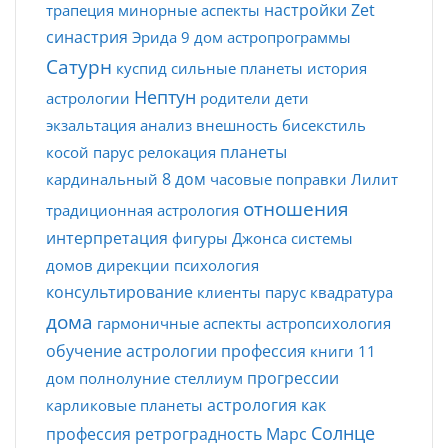
настройки Zet
трапеция
минорные аспекты
синастрия
Эрида
9 дом
астропрограммы
Сатурн
куспид
сильные планеты
история
Нептун
астрологии
родители
дети
экзальтация
анализ
внешность
бисекстиль
планеты
косой парус
релокация
8 дом
кардинальный
часовые поправки
Лилит
отношения
традиционная астрология
интерпретация
фигуры Джонса
системы
домов
дирекции
психология
консультирование
клиенты
парус
квадратура
дома
гармоничные аспекты
астропсихология
обучение астрологии
профессия
книги
11
прогрессии
дом
полнолуние
стеллиум
астрология как
карликовые планеты
Солнце
профессия
ретроградность
Марс