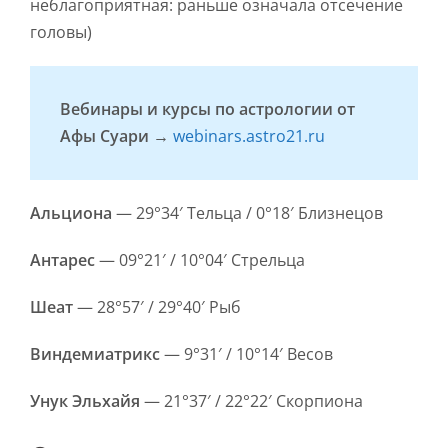
неблагоприятная: раньше означала отсечение
головы)
Вебинары и курсы по астрологии от
Афы Суари →
webinars.astro21.ru
Альциона
— 29°34′ Тельца / 0°18′ Близнецов
Антарес
— 09°21′ / 10°04′ Стрельца
Шеат
— 28°57′ / 29°40′ Рыб
Виндемиатрикс
— 9°31′ / 10°14′ Весов
Унук Эльхайя
— 21°37′ / 22°22′ Скорпиона