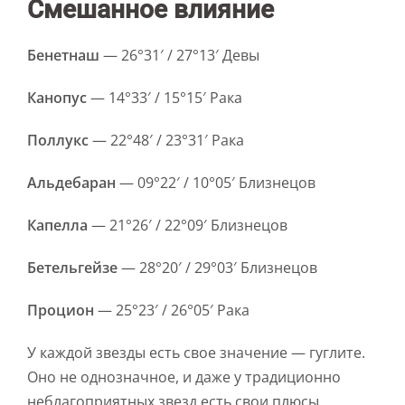
Смешанное влияние
Бенетнаш
— 26°31′ / 27°13′ Девы
Канопус
— 14°33′ / 15°15′ Рака
Поллукс
— 22°48′ / 23°31′ Рака
Альдебаран
— 09°22′ / 10°05′ Близнецов
Капелла
— 21°26′ / 22°09′ Близнецов
Бетельгейзе
— 28°20′ / 29°03′ Близнецов
Процион
— 25°23′ / 26°05′ Рака
У каждой звезды есть свое значение — гуглите.
Оно не однозначное, и даже у традиционно
неблагоприятных звезд есть свои плюсы.