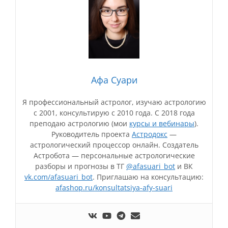
Афа Суари
Я профессиональный астролог, изучаю астрологию
с 2001, консультирую с 2010 года. С 2018 года
преподаю астрологию (мои
курсы и вебинары
).
Руководитель проекта
Астродокс
—
астрологический процессор онлайн. Создатель
Астробота — персональные астрологические
разборы и прогнозы в ТГ
@afasuari_bot
и ВК
vk.com/afasuari_bot
. Приглашаю на консультацию:
afashop.ru/konsultatsiya-afy-suari