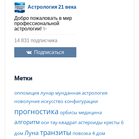
Астрология 21 века
Добро пожаловать в мир
профессиональной
астрологии! ✨
14 831 подписчика
Подписаться
Метки
оппозиция
лунар
мунданная астрология
новолуние
искусство
конфигурации
прогностика
орбисы
медицина
алгоритм
оси
тау-квадрат
астероиды
кресты
6
транзиты
Луна
дом
повозка
4 дом