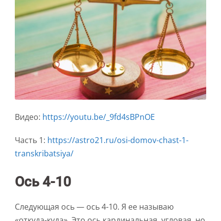
Видео:
https://youtu.be/_9fd4sBPnOE
Часть 1:
https://astro21.ru/osi-domov-chast-1-
transkribatsiya/
Ось 4-10
Следующая ось — ось 4-10. Я ее называю
«откуда-куда». Это ось кардинальная, угловая, но