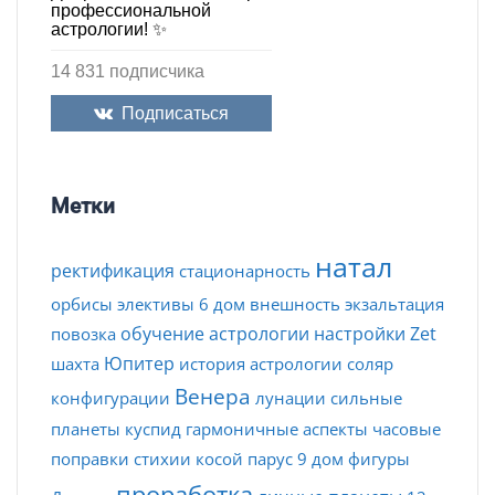
профессиональной
астрологии! ✨
14 831 подписчика
Подписаться
Метки
натал
ректификация
стационарность
орбисы
элективы
6 дом
внешность
экзальтация
обучение астрологии
настройки Zet
повозка
Юпитер
шахта
история астрологии
соляр
Венера
конфигурации
лунации
сильные
планеты
куспид
гармоничные аспекты
часовые
поправки
стихии
косой парус
9 дом
фигуры
проработка