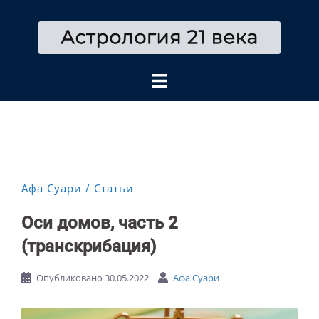
Перейти
к
содержимому
Афа Суари
Статьи
Оси домов, часть 2
(транскрибация)
Опубликовано
30.05.2022
Афа Суари