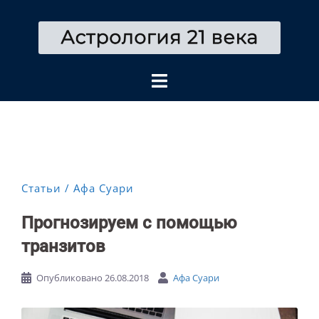
Перейти
к
содержимому
Статьи
Афа Суари
Прогнозируем с помощью
транзитов
Опубликовано
26.08.2018
Афа Суари