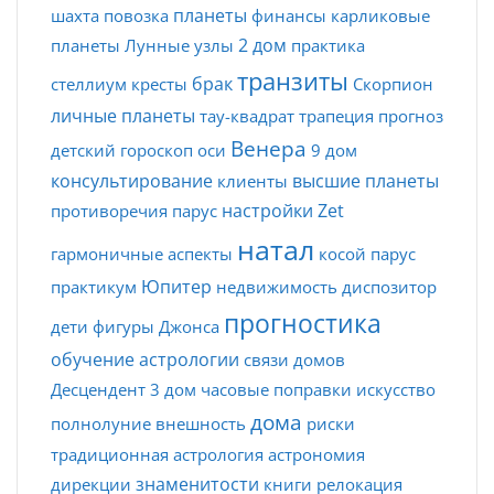
планеты
шахта
повозка
финансы
карликовые
2 дом
планеты
Лунные узлы
практика
транзиты
брак
стеллиум
кресты
Скорпион
личные планеты
тау-квадрат
трапеция
прогноз
Венера
детский гороскоп
оси
9 дом
консультирование
высшие планеты
клиенты
настройки Zet
противоречия
парус
натал
гармоничные аспекты
косой парус
Юпитер
практикум
недвижимость
диспозитор
прогностика
дети
фигуры Джонса
обучение астрологии
связи домов
Десцендент
3 дом
часовые поправки
искусство
дома
полнолуние
внешность
риски
традиционная астрология
астрономия
знаменитости
дирекции
книги
релокация