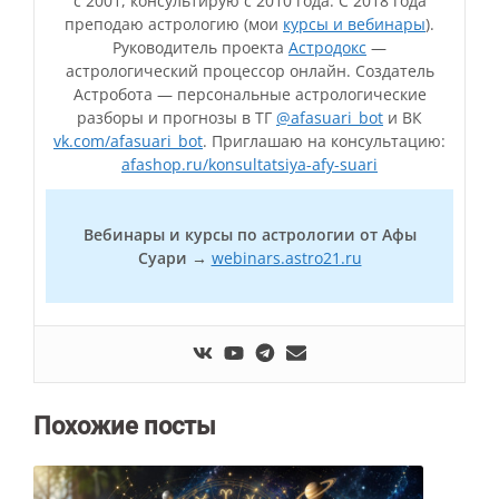
с 2001, консультирую с 2010 года. С 2018 года
преподаю астрологию (мои
курсы и вебинары
).
Руководитель проекта
Астродокс
—
астрологический процессор онлайн. Создатель
Астробота — персональные астрологические
разборы и прогнозы в ТГ
@afasuari_bot
и ВК
vk.com/afasuari_bot
. Приглашаю на консультацию:
afashop.ru/konsultatsiya-afy-suari
Вебинары и курсы по астрологии от Афы
Суари →
webinars.astro21.ru
Похожие посты