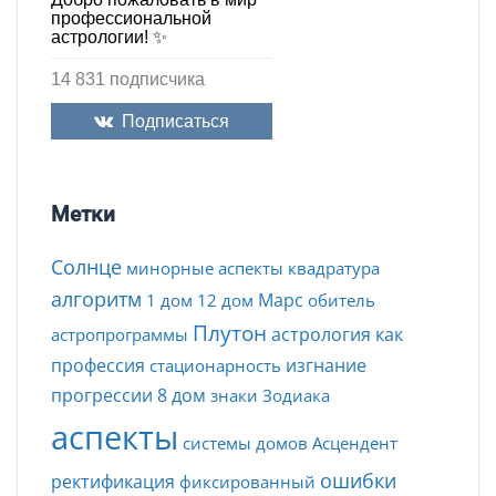
профессиональной
астрологии! ✨
14 831 подписчика
Подписаться
Метки
Солнце
минорные аспекты
квадратура
алгоритм
Марс
1 дом
12 дом
обитель
Плутон
астрология как
астропрограммы
профессия
изгнание
стационарность
прогрессии
8 дом
знаки Зодиака
аспекты
системы домов
Асцендент
ошибки
ректификация
фиксированный