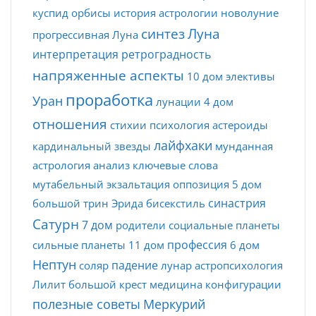
куспид
орбисы
история астрологии
новолуние
синтез
Луна
прогрессивная Луна
интерпретация
ретроградность
напряженные аспекты
10 дом
элективы
проработка
Уран
лунации
4 дом
отношения
стихии
психология
астероиды
лайфхаки
кардинальный
звезды
мунданная
астрология
анализ
ключевые слова
мутабельный
экзальтация
оппозиция
5 дом
синастрия
большой трин
Эрида
бисекстиль
Сатурн
7 дом
родители
социальные планеты
профессия
сильные планеты
11 дом
6 дом
Нептун
падение
соляр
лунар
астропсихология
Лилит
большой крест
медицина
конфигурации
полезные советы
Меркурий