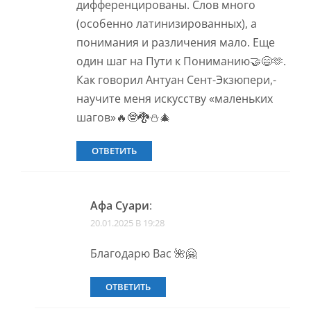
дифференцированы. Слов много
(особенно латинизированных), а
понимания и различения мало. Еще
один шаг на Пути к Пониманию🤝😄🫶.
Как говорил Антуан Сент-Экзюпери,-
научите меня искусству «маленьких
шагов»🔥🤓🐉⛄️🎄
ОТВЕТИТЬ
Афа Суари
:
20.01.2025 В 19:28
Благодарю Вас 🌺🤗
ОТВЕТИТЬ